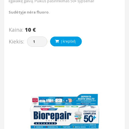
ilgalaikę gaivą. Puikus pasirinkimas 50+ šypsenai!
Sudėtyje nėra fluoro
.
Kaina:
10 €
Kiekis:
Į krepšelį