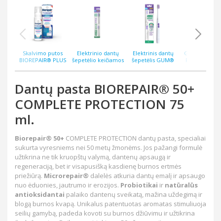
Skalvimo putos
Elektrinio dantų
Elektrinis dantų
GUM® Sensivi
BIOREPAIR® PLUS
šepetėlio keičiamos
šepetėlis GUM®
RINKINYS; D
INTENSIVE DAILY
galvutės GUM®
SONIC ORTHO
PASTA + SKALIK
TREATMENT
SONIC ORTHO
EXPERT
SONIC SENSI
antibakterinės 200
Expert , 2 vnt.
ELEKTRINIS D
Dantų pasta BIOREPAIR® 50+
ml.
ŠEPETĖLI
COMPLETE PROTECTION 75
ml.
Biorepair® 50+
COMPLETE PROTECTION
dantų pasta, specialiai
sukurta vyresniems nei 50 metų žmonėms. Jos pažangi formulė
užtikrina ne tik kruopštų valymą, dantenų apsaugą ir
regeneraciją, bet ir visapusišką kasdienę burnos ertmės
priežiūrą.
Microrepair®
dalelės atkuria dantų emalį ir apsaugo
nuo ėduonies, jautrumo ir erozijos.
Probiotikai
ir
natūralūs
antioksidantai
palaiko dantenų sveikatą, mažina uždegimą ir
blogą burnos kvapą. Unikalus patentuotas aromatas stimuliuoja
seilių gamybą, padeda kovoti su burnos džiūvimu ir užtikrina