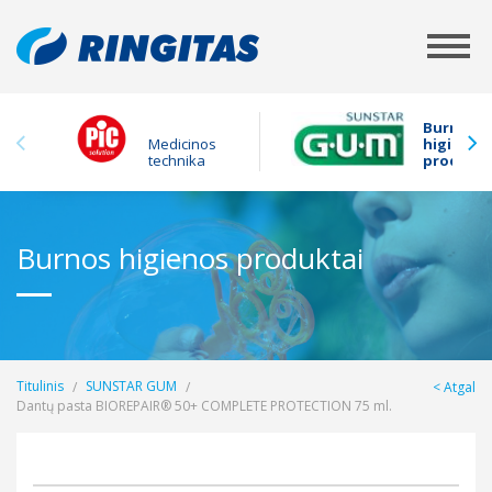
Burnos
Medicinos
higienos
technika
produkta
Burnos higienos produktai
Titulinis
SUNSTAR GUM
Atgal
Dantų pasta BIOREPAIR® 50+ COMPLETE PROTECTION 75 ml.