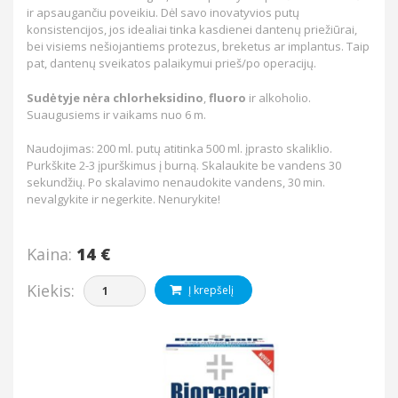
ir apsaugančiu poveikiu. Dėl savo inovatyvios putų
konsistencijos, jos idealiai tinka kasdienei dantenų priežiūrai,
bei visiems nešiojantiems protezus, breketus ar implantus. Taip
pat, dantenų sveikatos palaikymui prieš/po operacijų.
Sudėtyje nėra chlorheksidino
,
fluoro
ir alkoholio.
Suaugusiems ir vaikams nuo 6 m.
Naudojimas: 200 ml. putų atitinka 500 ml. įprasto skaliklio.
Purkškite 2-3 įpurškimus į burną. Skalaukite be vandens 30
sekundžių. Po skalavimo nenaudokite vandens, 30 min.
nevalgykite ir negerkite. Nenurykite!
Kaina:
14 €
Kiekis:
Į krepšelį