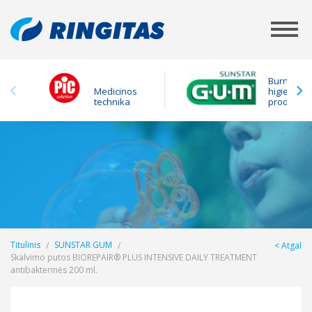
Burnos
Medicinos
higienos
technika
produktai
Titulinis
SUNSTAR GUM
Atgal
Skalvimo putos BIOREPAIR® PLUS INTENSIVE DAILY TREATMENT
antibakterinės 200 ml.