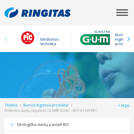
Burnos
Medicinos
higienos
technika
produktai
Titulinis
Burnos higienos produktai
Atgal
Elektrinis dantų šepetėlis GUM® SONIC ORTHO EXPERT
Ekologiška dantų pasta# BIO