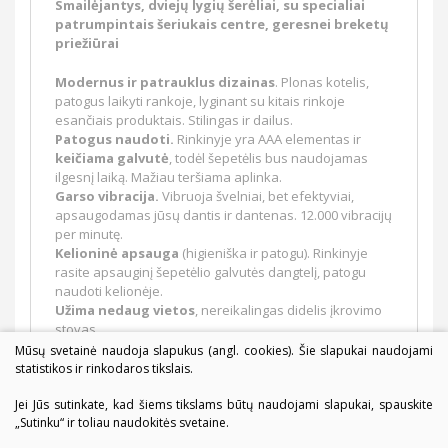
Smailėjantys, dviejų lygių šerėliai, su specialiai
patrumpintais šeriukais centre, geresnei breketų
priežiūrai
Modernus ir patrauklus dizainas
. Plonas kotelis,
patogus laikyti rankoje, lyginant su kitais rinkoje
esančiais produktais. Stilingas ir dailus.
Patogus naudoti.
Rinkinyje yra AAA elementas ir
keičiama galvutė
, todėl šepetėlis bus naudojamas
ilgesnį laiką. Mažiau teršiama aplinka.
Garso vibracija.
Vibruoja švelniai, bet efektyviai,
apsaugodamas jūsų dantis ir dantenas. 12.000 vibracijų
per minutę.
Kelioninė apsauga
(higieniška ir patogu). Rinkinyje
rasite apsauginį šepetėlio galvutės dangtelį, patogu
naudoti kelionėje.
Užima nedaug vietos
, nereikalingas didelis įkrovimo
stovas.
Sukurtas jums.
Mūsų svetainė naudoja slapukus (angl. cookies). Šie slapukai naudojami
statistikos ir rinkodaros tikslais.
Jei Jūs sutinkate, kad šiems tikslams būtų naudojami slapukai, spauskite
„Sutinku“ ir toliau naudokitės svetaine.