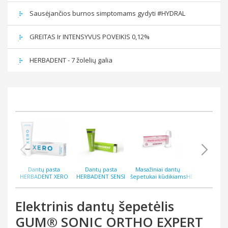
Sausėjančios burnos simptomams gydyti #HYDRAL
GREITAS Ir INTENSYVUS POVEIKIS 0,12%
HERBADENT - 7 žolelių galia
Dantų pasta
Dantų pasta
Masažiniai dantų
Gelis dante
HERBADENT XERO
HERBADENT SENSI
šepetukai kūdikiams
HERBADENT P
burnos sausėjimui 75
jautirems dantims su
HERBADENT MIMI N2
40 g
g
hidroksiapatitu 75 g
Elektrinis dantų šepetėlis
GUM® SONIC ORTHO EXPERT