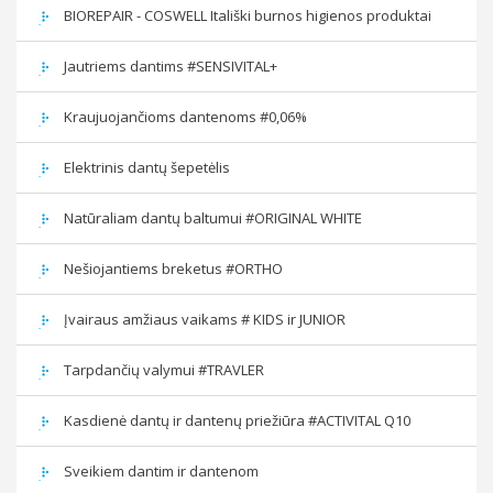
BIOREPAIR - COSWELL Itališki burnos higienos produktai
Jautriems dantims #SENSIVITAL+
Kraujuojančioms dantenoms #0,06%
Elektrinis dantų šepetėlis
Natūraliam dantų baltumui #ORIGINAL WHITE
Nešiojantiems breketus #ORTHO
Įvairaus amžiaus vaikams # KIDS ir JUNIOR
Tarpdančių valymui #TRAVLER
Kasdienė dantų ir dantenų priežiūra #ACTIVITAL Q10
Sveikiem dantim ir dantenom