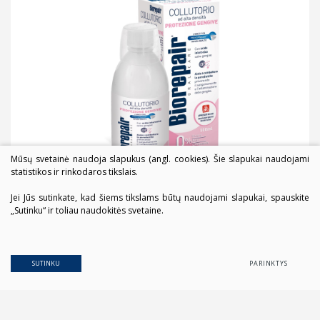
Mūsų svetainė naudoja slapukus (angl. cookies). Šie slapukai naudojami
statistikos ir rinkodaros tikslais.
Jei Jūs sutinkate, kad šiems tikslams būtų naudojami slapukai, spauskite
„Sutinku“ ir toliau naudokitės svetaine.
SUTINKU
PARINKTYS
© 2026. Visos teisės saugomos
Duomenų apsauga
Sprendimas:
TEXUS