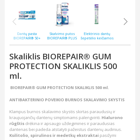
Dantų pasta
Skalvimo putos
Elektrinio dantų
Elektrinis da
BIOREPAIR® 50+
BIOREPAIR® PLUS
šepetėlio keičiamos
šepetėlis G
COMPLETE
INTENSIVE DAILY
galvutės GUM®
SONIC ORT
PROTECTION 75 ml.
TREATMENT
SONIC ORTHO
EXPERT
antibakterinės 200
Expert , 2 vnt.
Skaliklis BIOREPAIR® GUM
ml.
PROTECTION SKALIKLIS 500
ml.
BIOREPAIR® GUM PROTECTION SKALIKLIS 500 ml.
ANTIBAKTERINIO POVEIKIO BURNOS SKALAVIMO SKYSTIS
Klampus burnos skalavimo skystis skirtas paraudusių ir
kraujuojančių dantenų simptomams palengvinti.
Hialurono
rūgštis
drėkina ir apsaugo uždegimines ir paraudusias
dantenas bei padeda atstatyti pažeistus dantenų audinius.
Ksilitolio, spirulinos ir medetkų ekstraktai
pasižymi