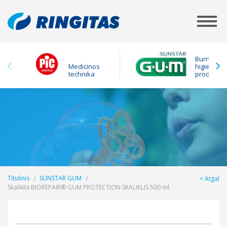
Burnos
Medicinos
higienos
technika
produktai
Titulinis
SUNSTAR GUM
Atgal
Skaliklis BIOREPAIR® GUM PROTECTION SKALIKLIS 500 ml.