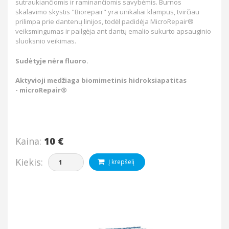
sutraukiančiomis ir raminančiomis savybėmis. Burnos
skalavimo skystis "Biorepair" yra unikaliai klampus, tvirčiau
prilimpa prie dantenų linijos, todėl padidėja MicroRepair®
veiksmingumas ir pailgėja ant dantų emalio sukurto apsauginio
sluoksnio veikimas.
Sudėtyje nėra fluoro.
Aktyvioji medžiaga biomimetinis hidroksiapatitas
- microRepair®
Kaina:
10 €
Kiekis:
Į krepšelį