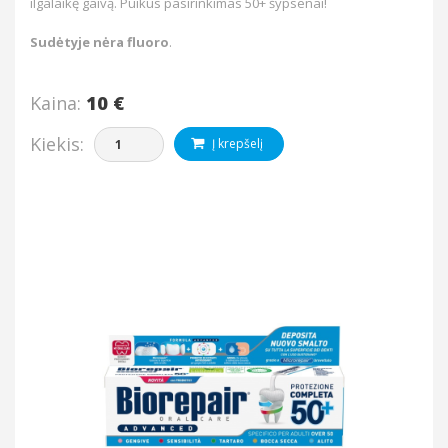
ilgalaikę gaivą. Puikus pasirinkimas 50+ šypsenai!
Sudėtyje nėra fluoro
.
Kaina:
10 €
Kiekis:
Į krepšelį