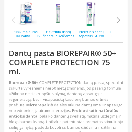
Skalvimo putos
Elektrinio dantų
Elektrinis dantų
GUM® Sensivi
BIOREPAIR® PLUS
šepetėlio keičiamos
šepetėlis GUM®
RINKINYS; D
INTENSIVE DAILY
galvutės GUM®
SONIC ORTHO
PASTA + SKALIK
TREATMENT
SONIC ORTHO
EXPERT
SONIC SENSI
antibakterinės 200
Expert , 2 vnt.
ELEKTRINIS D
Dantų pasta BIOREPAIR® 50+
ml.
ŠEPETĖLI
COMPLETE PROTECTION 75
ml.
Biorepair® 50+
COMPLETE PROTECTION
dantų pasta, specialiai
sukurta vyresniems nei 50 metų žmonėms. Jos pažangi formulė
užtikrina ne tik kruopštų valymą, dantenų apsaugą ir
regeneraciją, bet ir visapusišką kasdienę burnos ertmės
priežiūrą.
Microrepair®
dalelės atkuria dantų emalį ir apsaugo
nuo ėduonies, jautrumo ir erozijos.
Probiotikai
ir
natūralūs
antioksidantai
palaiko dantenų sveikatą, mažina uždegimą ir
blogą burnos kvapą. Unikalus patentuotas aromatas stimuliuoja
seilių gamybą, padeda kovoti su burnos džiūvimu ir užtikrina