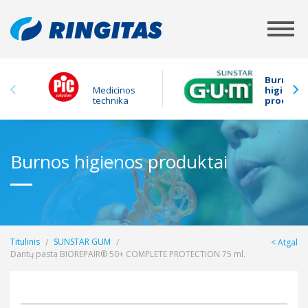
Burnos
Medicinos
higienos
technika
produkta
Burnos higienos produktai
Titulinis
SUNSTAR GUM
Atgal
Dantų pasta BIOREPAIR® 50+ COMPLETE PROTECTION 75 ml.