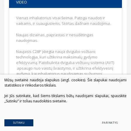
VIDEO
Vienas inhaliatorius visai šeimai. Patogu naudoti ir
vaikams, ir suaugusiems. Skirtas dažnam naudojimui.
Naujas dizainas, paprastas ir nesudėtingas
naudojimas.
Naujasis C28P įdiegta nauja dvigubo vožtuvo
technologija, kuri užtikrina maksimalų gydymo
efektyvumą. Patobulinta dviguba vožtuvų sistema (AVT)
apsaugo nuo vaistų švaistymo, ir užtikrina efektyvesnį
gydymą, kai inhaliatorius naudojamas su burnos
kandikliu.
Mūsų svetainė naudoja slapukus (angl. cookies). Šie slapukai naudojami
statistikos ir rinkodaros tikslais.
Priedas (kaukės adapteris) inhaliacijai atsigulus.
Jei Jūs sutinkate, kad šiems tikslams būtų naudojami slapukai, spauskite
„Sutinku“ ir toliau naudokitės svetaine.
SUTINKU
PARINKTYS