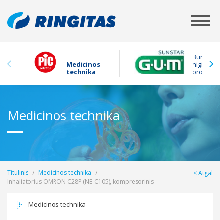
Burnos
Medicinos
higienos
technika
produkta
Medicinos technika
Titulinis
Medicinos technika
Atgal
Inhaliatorius OMRON C28P (NE-C105), kompresorinis
Medicinos technika