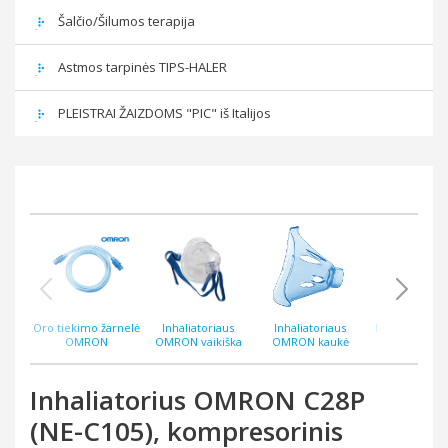
Šalčio/Šilumos terapija
Astmos tarpinės TIPS-HALER
PLEISTRAI ŽAIZDOMS "PIC" iš Italijos
Oro tiekimo žarnelė
Inhaliatoriaus
Inhaliatoriaus
Inhaliatorius
OMRON
OMRON vaikiška
OMRON kaukė
NamiCAT
inhaliatoriams
kaukė
suaugusiems (A3,
C801/C801KD 100cm
Duobaby)
Inhaliatorius OMRON C28P
(NE-C105), kompresorinis