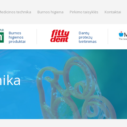
edicinos technika
Burnos higiena
Pirkimo taisyklės
Kontaktai
Burnos
Dantų
higienos
protezų
produktai
tvirtinimas
nika