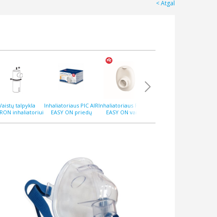
Atgal
Vaistų talpykla
Inhaliatoriaus PIC AIR
Inhaliatoriaus PIC AIR
Inhaliatorius PIC
Inh
ON inhaliatoriui
EASY ON priedų
EASY ON vaistų
MISS BIBI vėžliuko
8P (C105) naujas
rinkinys
kamera
formos
modelis