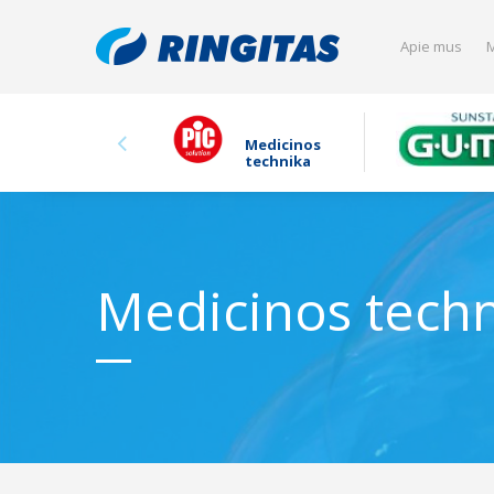
Apie mus
M
Medicinos
technika
Medicinos tech