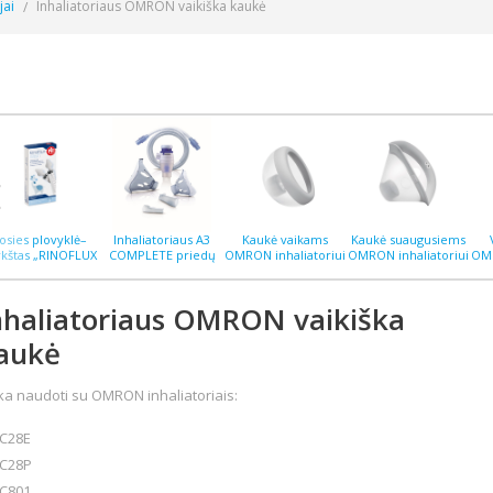
jai
Inhaliatoriaus OMRON vaikiška kaukė
osies plovyklė–
Inhaliatoriaus A3
Kaukė vaikams
Kaukė suaugusiems
rkštas „RINOFLUX
COMPLETE priedų
OMRON inhaliatoriui
OMRON inhaliatoriui
OMR
H“ N2, silikoninis
rinkinys
C28P (C105) naujas
C28P (C105) naujas
C2
antgalis
modelis
modelis
nhaliatoriaus OMRON vaikiška
aukė
ka naudoti su OMRON inhaliatoriais:
C28E
C28P
C801