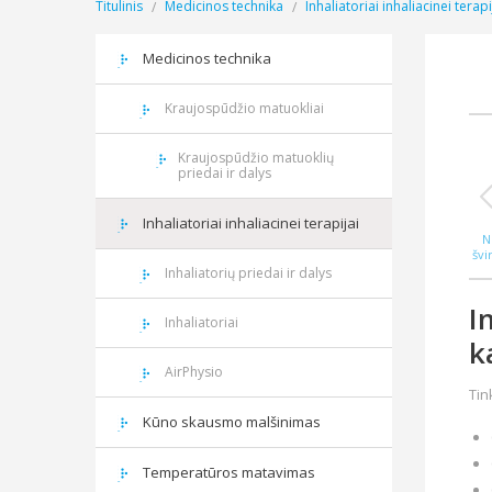
Titulinis
Medicinos technika
Inhaliatoriai inhaliacinei terapi
Medicinos technika
Kraujospūdžio matuokliai
Kraujospūdžio matuoklių
priedai ir dalys
Inhaliatoriai inhaliacinei terapijai
N
švi
WAS
Inhaliatorių priedai ir dalys
I
Inhaliatoriai
k
AirPhysio
Tin
Kūno skausmo malšinimas
Temperatūros matavimas