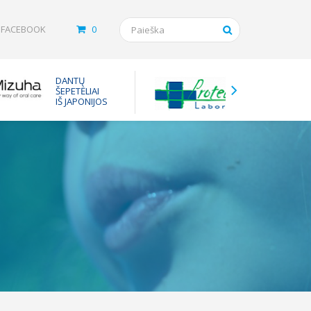
FACEBOOK
0
Tarpinės
DANTŲ
vaistam
ŠEPETĖLIAI
nuo ast
IŠ JAPONIJOS
inhaliuot