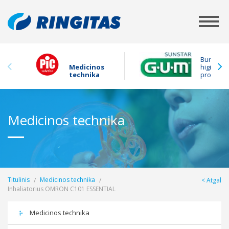
Burnos
Medicinos
higienos
technika
produkta
Medicinos technika
Titulinis
Medicinos technika
Atgal
Inhaliatorius OMRON C101 ESSENTIAL
Medicinos technika