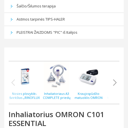
Šalčio/Šilumos terapija
Astmos tarpinės TIPS-HALER
PLEISTRAI ŽAIZDOMS "PIC" iš Italijos
Nosies plovyklė–
Inhaliatoriaus A3
Kraujospūdžio
Bekontakti
švirkštas „RINOFLUX
COMPLETE priedų
matuoklis OMRON
termometras
WASH“ N2, silikoninis
rinkinys
M6 COMFORT AFIB
ThermoEASY 
antgalis
Inhaliatorius OMRON C101
ESSENTIAL