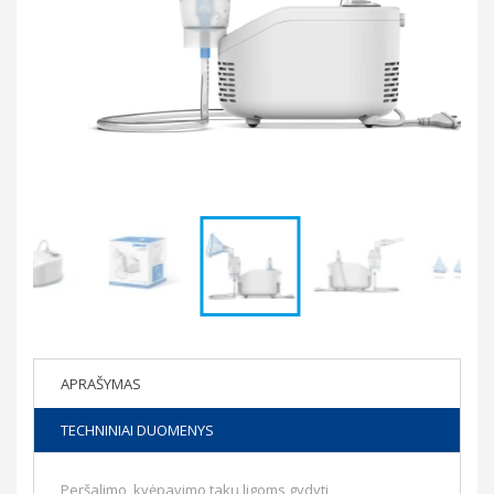
APRAŠYMAS
TECHNINIAI DUOMENYS
Peršalimo, kvėpavimo takų ligoms gydyti