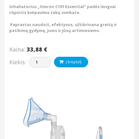
Inhaliatorius „Omron C101 Essential“ padės lengvai
rūpintis kvėpavimo takų sveikata.
Paprastas naudoti, efektyvus, užtikrinana greitą ir
patikimą gydymą, jums ir jūsų artimiesiems.
Kaina:
33,88 €
Kiekis:
Į krepšelį