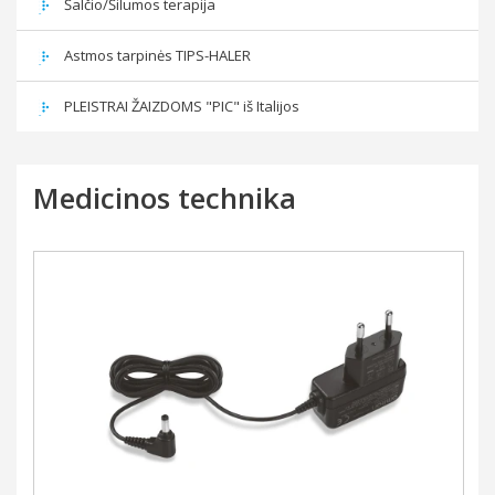
Šalčio/Šilumos terapija
Astmos tarpinės TIPS-HALER
PLEISTRAI ŽAIZDOMS "PIC" iš Italijos
Medicinos technika
Į krepšelį
Daugiau