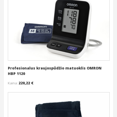
Į krepšelį
Daugiau
Profesionalus kraujospūdžio matuoklis OMRON
HBP 1120
220,22 €
Kaina: