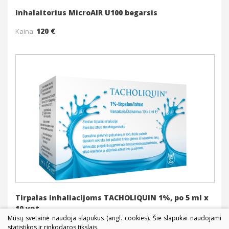
Inhalaitorius MicroAIR U100 begarsis
120 €
Kaina:
Į krepšelį
Daugiau
Tirpalas inhaliacijoms TACHOLIQUIN 1%, po 5 ml x
10 vnt.
Mūsų svetainė naudoja slapukus (angl. cookies). Šie slapukai naudojami
16 €
Kaina:
statistikos ir rinkodaros tikslais.