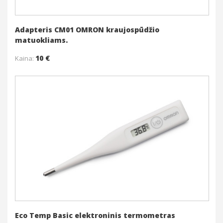
Adapteris CM01 OMRON kraujospūdžio
matuokliams.
10 €
Kaina:
Į krepšelį
Daugiau
Eco Temp Basic elektroninis termometras