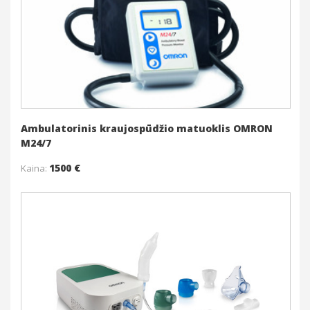
Į krepšelį
Daugiau
Ambulatorinis kraujospūdžio matuoklis OMRON
M24/7
1500 €
Kaina:
Į krepšelį
Daugiau