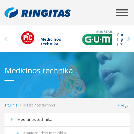
Burnos
Medicinos
higienos
technika
produkta
Medicinos technika
Titulinis
Medicinos technika
Atgal
Medicinos technika
Kraujospūdžio matuokliai