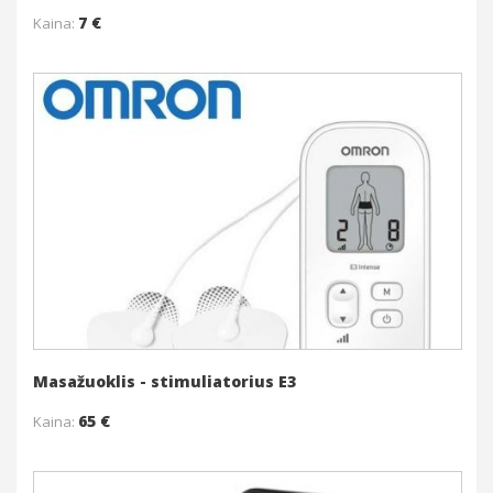
7 €
Kaina:
Į krepšelį
Daugiau
Masažuoklis - stimuliatorius E3
65 €
Kaina: