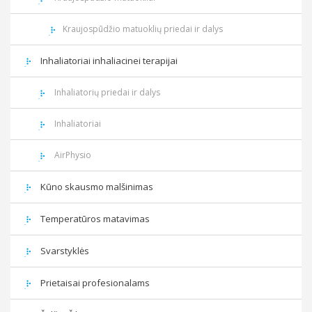
Kraujospūdžio matuoklių priedai ir dalys
Inhaliatoriai inhaliacinei terapijai
Inhaliatorių priedai ir dalys
Inhaliatoriai
AirPhysio
Kūno skausmo malšinimas
Temperatūros matavimas
Svarstyklės
Prietaisai profesionalams