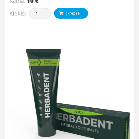
Kaina:
10 €
Kiekis:
Į krepšelį