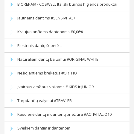
BIOREPAIR - COSWELL Itališki burnos higienos produktai
Jautriems dantims #SENSIVITAL+
Kraujuojančioms dantenoms #0,06%
Elektrinis dantų šepetėlis
Natūraliam dantų baltumui #ORIGINAL WHITE
Nešiojantiems breketus #ORTHO
Įvairaus amžiaus vaikams # KIDS ir JUNIOR
Tarpdančių valymui #TRAVLER
Kasdienė dantų ir dantenų priežiūra #ACTIVITAL Q10
Sveikiem dantim ir dantenom