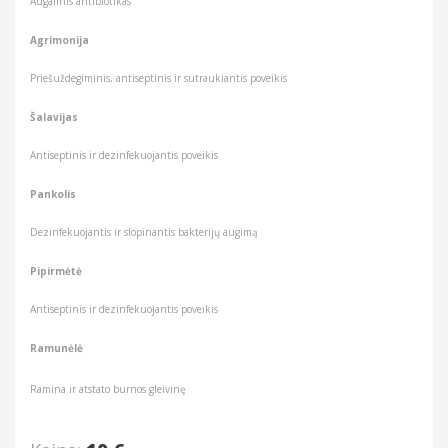
Augalinis antibiotikas
Agrimonija
Priešuždegiminis, antiseptinis ir sutraukiantis poveikis
Šalavijas
Antiseptinis ir dezinfekuojantis poveikis
Pankolis
Dezinfekuojantis ir slopinantis bakterijų augimą
Pipirmėtė
Antiseptinis ir dezinfekuojantis poveikis
Ramunėlė
Ramina ir atstato burnos gleivinę