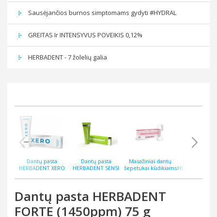
Sausėjančios burnos simptomams gydyti #HYDRAL
GREITAS Ir INTENSYVUS POVEIKIS 0,12%
HERBADENT - 7 žolelių galia
Dantų pasta
Dantų pasta
Masažiniai dantų
Gelis dante
HERBADENT XERO
HERBADENT SENSI
šepetukai kūdikiams
HERBADENT P
burnos sausėjimui 75
jautirems dantims su
HERBADENT MIMI N2
40 g
g
hidroksiapatitu 75 g
Dantų pasta HERBADENT
FORTE (1450ppm) 75 g