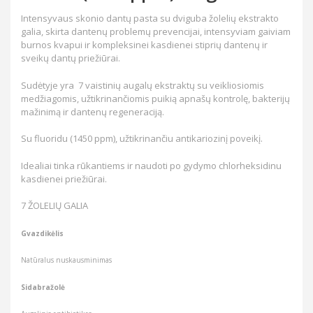
Intensyvaus skonio dantų pasta su dviguba žolelių ekstrakto
galia, skirta dantenų problemų prevencijai, intensyviam gaiviam
burnos kvapui ir kompleksinei kasdienei stiprių dantenų ir
sveikų dantų priežiūrai.
Sudėtyje yra 7 vaistinių augalų ekstraktų su veikliosiomis
medžiagomis, užtikrinančiomis puikią apnašų kontrolę, bakterijų
mažinimą ir dantenų regeneraciją.
Su fluoridu (1450 ppm), užtikrinančiu antikariozinį poveikį.
Idealiai tinka rūkantiems ir naudoti po gydymo chlorheksidinu
kasdienei priežiūrai.
7 ŽOLELIŲ GALIA
Gvazdikėlis
Natūralus nuskausminimas
Sidabražolė