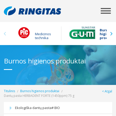
Burnos
Medicinos
higienos
technika
produkta
Burnos higienos produktai
Titulinis
Burnos higienos produktai
Atgal
Dantų pasta HERBADENT FORTE (1450ppm) 75 g
Ekologiška dantų pasta# BIO