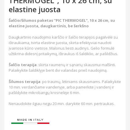
THERMOGEL“, 10 x 26 cm, su
elastine juosta
Šalčio/šilumos paketas "PIC THERMOGEL“, 10 x 26 cm, su
elastine juosta, daugkartinis, be šerkšno
Daugkartinio naudojimo karščio ir šalčio terapijos pagalvėlė su
ištraukiama, tvirta elastine juosta, skirta efektyviai naudoti
įvairiose kūno vietose. Malonus liesti audinys. Gelio formulė
užtikrina didesnį pritaikymą, ištraukus iš šaldiklio, ar pašildžius.
Šalčio terapija
: skirta raumenų ir sąnarių skausmui malšinti.
Palaikykite šaldiklyje bent dvi valandas prieš naudojimą.
Šilumos terapija
: po traumų, lėtiniams skausmams. Palaikykite
10 min. verdančiame vandenyje, arba pamerkite į vandenį ir
pašildykite mikrobangų krosnelėje 6 min.
Nenaudokite ilgiau negu 20 min. darykite 60 min. pertraukas.