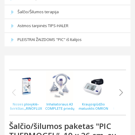
Šalčio/Šilumos terapija
Astmos tarpinės TIPS-HALER
PLEISTRAI ŽAIZDOMS "PIC" iš Italijos
Nosies plovyklė–
Inhaliatoriaus A3
Kraujospūdžio
Bekontakti
švirkštas „RINOFLUX
COMPLETE priedų
matuoklis OMRON
termometras
WASH“ N2, silikoninis
rinkinys
M6 COMFORT AFIB
ThermoEASY 
antgalis
Šalčio/šilumos paketas "PIC