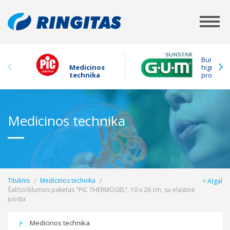
Burnos
Medicinos
higienos
technika
produkta
Medicinos technika
Titulinis
Medicinos technika
Atgal
Šalčio/šilumos paketas "PIC THERMOGEL“, 10 x 26 cm, su elastine
juosta
Medicinos technika