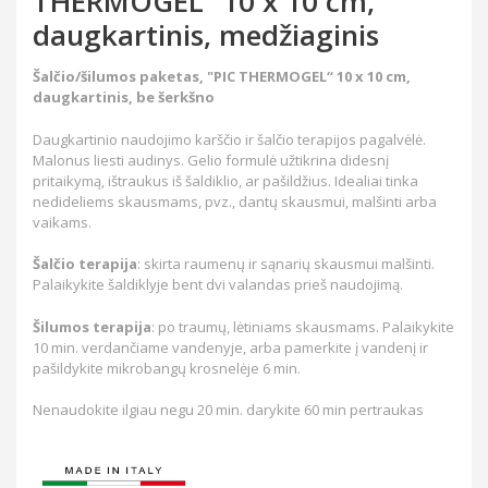
THERMOGEL“ 10 x 10 cm,
daugkartinis, medžiaginis
Šalčio/šilumos paketas, "PIC THERMOGEL“ 10 x 10 cm,
daugkartinis, be šerkšno
Daugkartinio naudojimo karščio ir šalčio terapijos pagalvėlė.
Malonus liesti audinys. Gelio formulė užtikrina didesnį
pritaikymą, ištraukus iš šaldiklio, ar pašildžius. Idealiai tinka
nedideliems skausmams, pvz., dantų skausmui, malšinti arba
vaikams.
Šalčio terapija
: skirta raumenų ir sąnarių skausmui malšinti.
Palaikykite šaldiklyje bent dvi valandas prieš naudojimą.
Šilumos terapija
: po traumų, lėtiniams skausmams. Palaikykite
10 min. verdančiame vandenyje, arba pamerkite į vandenį ir
pašildykite mikrobangų krosnelėje 6 min.
Nenaudokite ilgiau negu 20 min. darykite 60 min pertraukas