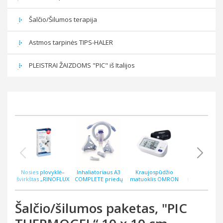
Šalčio/Šilumos terapija
Astmos tarpinės TIPS-HALER
PLEISTRAI ŽAIZDOMS "PIC" iš Italijos
Nosies plovyklė–
Inhaliatoriaus A3
Kraujospūdžio
Bekontakti
švirkštas „RINOFLUX
COMPLETE priedų
matuoklis OMRON
termometras
WASH“ N2, silikoninis
rinkinys
M6 COMFORT AFIB
ThermoEASY 
antgalis
Šalčio/šilumos paketas, "PIC