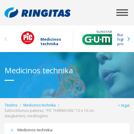
Burnos
Medicinos
higienos
technika
produkta
Medicinos technika
Titulinis
Medicinos technika
Atgal
Šalčio/šilumos paketas, "PIC THERMOGEL“ 10 x 10 cm,
daugkartinis, medžiaginis
Medicinos technika