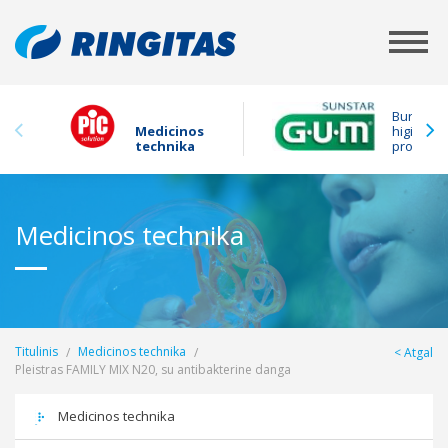
Burnos
Medicinos
higienos
technika
produkta
Medicinos technika
Titulinis
Medicinos technika
Atgal
Pleistras FAMILY MIX N20, su antibakterine danga
Medicinos technika