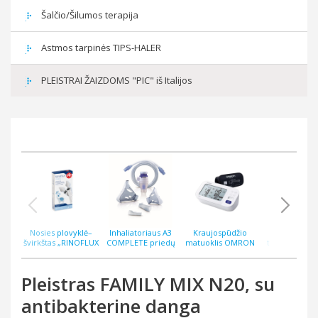
Šalčio/Šilumos terapija
Astmos tarpinės TIPS-HALER
PLEISTRAI ŽAIZDOMS "PIC" iš Italijos
Nosies plovyklė–
Inhaliatoriaus A3
Kraujospūdžio
Bekontakti
švirkštas „RINOFLUX
COMPLETE priedų
matuoklis OMRON
termometras
WASH“ N2, silikoninis
rinkinys
M6 COMFORT AFIB
ThermoEASY 
antgalis
Pleistras FAMILY MIX N20, su
antibakterine danga