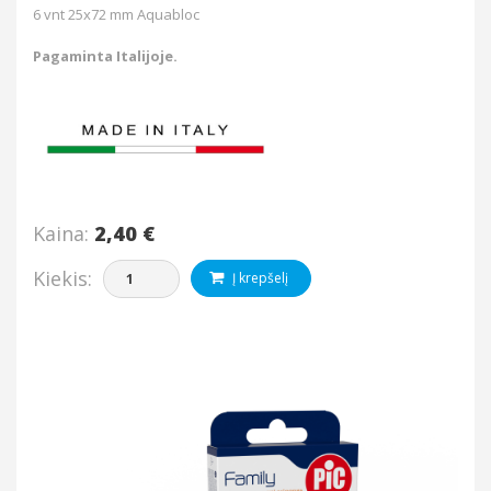
6 vnt 25x72 mm Aquabloc
Pagaminta Italijoje.
Kaina:
2,40 €
Kiekis:
Į krepšelį