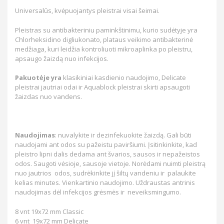
Universalūs, kvėpuojantys pleistrai visai šeimai.
Pleistras su antibakteriniu paminkštinimu, kurio sudėtyje yra
Chlorheksidino digliukonato, plataus veikimo antibakterinė
medžiaga, kuri leidžia kontroliuoti mikroaplinka po pleistru,
apsaugo žaizdą nuo infekcijos.
Pakuotėje yra
klasikiniai kasdienio naudojimo, Delicate
pleistrai jautriai odai ir Aquablock pleistrai skirti apsaugoti
žaizdas nuo vandens.
Naudojimas
: nuvalykite ir dezinfekuokite žaizdą. Gali būti
naudojami ant odos su pažeistu paviršiumi. Įsitinkinkite, kad
pleistro lipni dalis dedama ant švarios, sausos ir nepažeistos
odos. Saugoti vėsioje, sausoje vietoje. Norėdami nuimti pleistrą
nuo jautrios odos, sudrėkinkite jį šiltų vandeniu ir palaukite
kelias minutes. Vienkartinio naudojimo. Uždraustas antrinis
naudojimas dėl infekcijos grėsmės ir neveiksmingumo.
8 vnt 19x72 mm Classic
6 vnt 19x72 mm Delicate