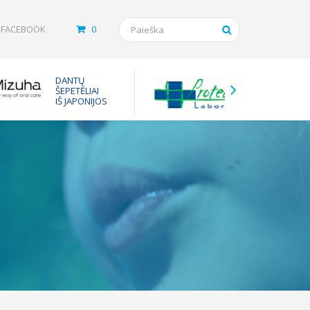
FACEBOOK
0
Tarpinės
DANTŲ
vaistam
ŠEPETĖLIAI
nuo ast
IŠ JAPONIJOS
inhaliuot