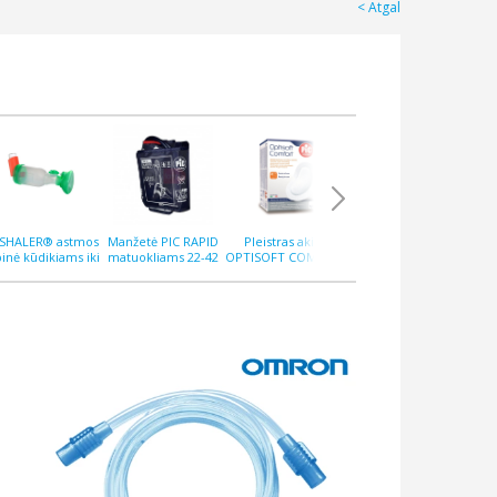
Atgal
PSHALER® astmos
Manžetė PIC RAPID
Pleistras akims
Pleistras QUICKGEN
Ple
pinė kūdikiams iki
matuokliams 22-42
OPTISOFT COMFORT
10x12 cm N5,
M
12 mėnesių
cm
N10
hialuroninis
ant
at