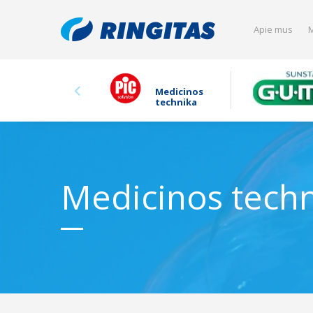
Apie mus
M
Medicinos
technika
Medicinos tech