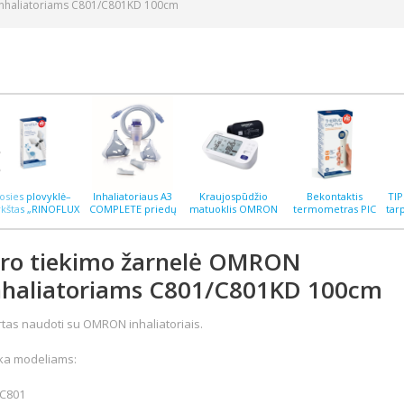
inhaliatoriams C801/C801KD 100cm
osies plovyklė–
Inhaliatoriaus A3
Kraujospūdžio
Bekontaktis
TI
rkštas „RINOFLUX
COMPLETE priedų
matuoklis OMRON
termometras PIC
tar
H“ N2, silikoninis
rinkinys
M6 COMFORT AFIB
ThermoEASY PLUS
antgalis
ro tiekimo žarnelė OMRON
nhaliatoriams C801/C801KD 100cm
rtas naudoti su OMRON inhaliatoriais.
ka modeliams:
C801