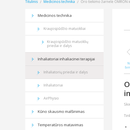
Titulinis
Medicinos technika
Oro tiekimo žarnelė OMRON 
Medicinos technika
Kraujospūdžio matuokliai
Kraujospūdžio matuoklių
priedai ir dalys
Inhaliatoriai inhaliacinei terapijai
N
švi
WAS
Inhaliatorių priedai ir dalys
O
Inhaliatoriai
i
AirPhysio
Ski
Kūno skausmo malšinimas
Tin
Temperatūros matavimas