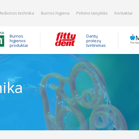
edicinos technika
Burnos higiena
Pirkimo taisyklės
Kontaktai
Burnos
Dantų
higienos
protezų
produktai
tvirtinimas
nika