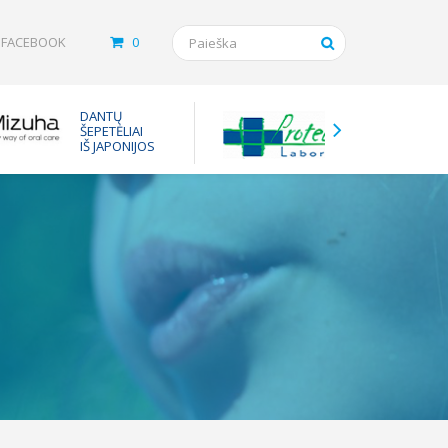
FACEBOOK
0
Tarpinės
DANTŲ
vaistam
ŠEPETĖLIAI
nuo ast
IŠ JAPONIJOS
inhaliuot