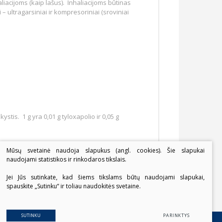
liacijoms (kaip lašus). Inhaliacijoms būtinas
 ultragarsiniai ir kompresoriniai (sroviniai
ystis. 1 g yra 0,01 g tyloxapolio ir 0,05 g
Mūsų svetainė naudoja slapukus (angl. cookies). Šie slapukai
naudojami statistikos ir rinkodaros tikslais.
Jei Jūs sutinkate, kad šiems tikslams būtų naudojami slapukai,
spauskite „Sutinku“ ir toliau naudokitės svetaine.
SUTINKU
PARINKTYS