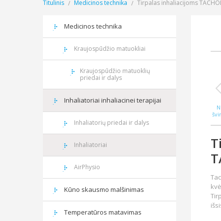
Titulinis
Medicinos technika
Tirpalas inhaliacijoms TACHOL
Medicinos technika
Kraujospūdžio matuokliai
Kraujospūdžio matuoklių
priedai ir dalys
Inhaliatoriai inhaliacinei terapijai
N
švi
WAS
Inhaliatorių priedai ir dalys
T
Inhaliatoriai
T
AirPhysio
Tac
kvė
Kūno skausmo malšinimas
Tir
išs
Temperatūros matavimas