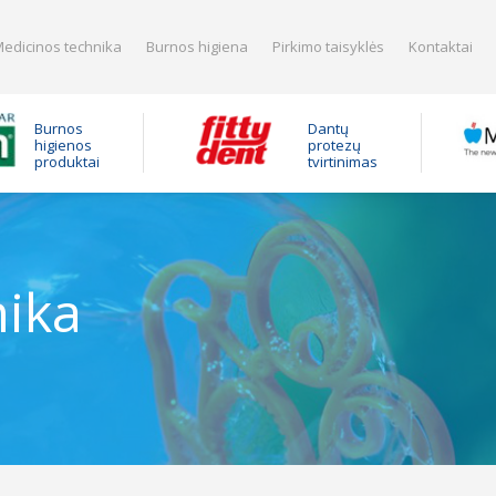
edicinos technika
Burnos higiena
Pirkimo taisyklės
Kontaktai
Burnos
Dantų
higienos
protezų
produktai
tvirtinimas
nika