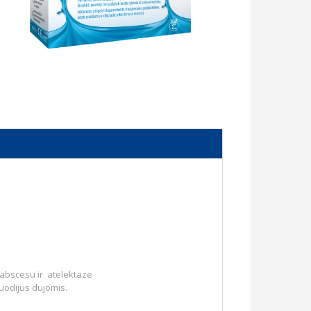
 abscesu ir atelektaze
uodijus dujomis.