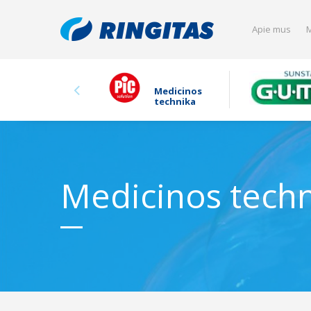
Apie mus
M
Medicinos
technika
Medicinos tech