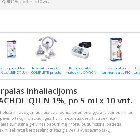
IQUIN 1%, po 5 ml x 10 vnt.
osies plovyklė–
Inhaliatoriaus A3
Kraujospūdžio
Bekontaktis
TI
rkštas „RINOFLUX
COMPLETE priedų
matuoklis OMRON
termometras PIC
tar
H“ N2, silikoninis
rinkinys
M6 COMFORT AFIB
ThermoEASY PLUS
antgalis
irpalas inhaliacijoms
ACHOLIQUIN 1%, po 5 ml x 10 vnt.
holiquin naudojamas kaip papildoma priemonė, gydant įvairios kilmės
pavimo takų ir plaučių ligas, kurių metu susidaro tiršti sekretai.
palas sumažina gleivinės paburkimą ir tokiu būdu fiziškai padeda
iskirti sekretui bei pašalinti tirštas gleives iš kvėpavimo takų.