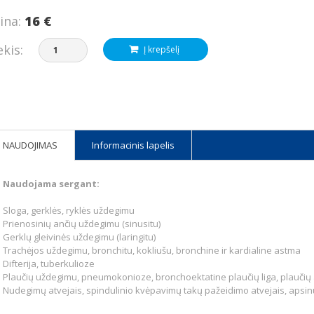
ina:
16 €
ekis:
Į krepšelį
NAUDOJIMAS
Informacinis lapelis
Naudojama sergant:
Sloga, gerklės, ryklės uždegimu
Prienosinių ančių uždegimu (sinusitu)
Gerklų gleivinės uždegimu (laringitu)
Trachėjos uždegimu, bronchitu, kokliušu, bronchine ir kardialine astma
Difterija, tuberkulioze
Plaučių uždegimu, pneumokonioze, bronchoektatine plaučių liga, plaučių
Nudegimų atvejais, spindulinio kvėpavimų takų pažeidimo atvejais, apsin