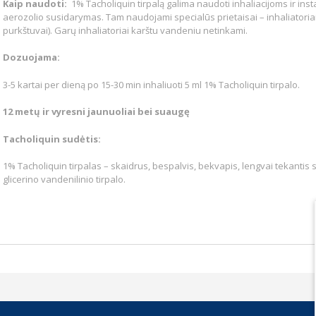
Kaip naudoti
:
1% Tacholiquin tirpalą galima naudoti inhaliacijoms ir insta
aerozolio susidarymas. Tam naudojami specialūs prietaisai – inhaliatoriai –
purkštuvai). Garų inhaliatoriai karštu vandeniu netinkami.
Dozuojama:
3-5 kartai per dieną po 15-30 min inhaliuoti 5 ml 1% Tacholiquin tirpalo.
12 metų ir vyresni jaunuoliai bei suaugę
Tacholiquin sudėtis:
1% Tacholiquin tirpalas – skaidrus, bespalvis, bekvapis, lengvai tekantis sk
glicerino vandenilinio tirpalo.