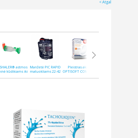
Atgal
PSHALER® astmos
Manžetė PIC RAPID
Pleistras akims
Pleistras QUICKGEN
Ple
pinė kūdikiams iki
matuokliams 22-42
OPTISOFT COMFORT
10x12 cm N5,
M
12 mėnesių
cm
N10
hialuroninis
ant
at