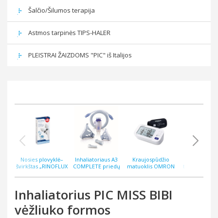
Šalčio/Šilumos terapija
Astmos tarpinės TIPS-HALER
PLEISTRAI ŽAIZDOMS "PIC" iš Italijos
Nosies plovyklė–
Inhaliatoriaus A3
Kraujospūdžio
Bekontakti
švirkštas „RINOFLUX
COMPLETE priedų
matuoklis OMRON
termometras
WASH“ N2, silikoninis
rinkinys
M6 COMFORT AFIB
ThermoEASY 
antgalis
Inhaliatorius PIC MISS BIBI
vėžliuko formos