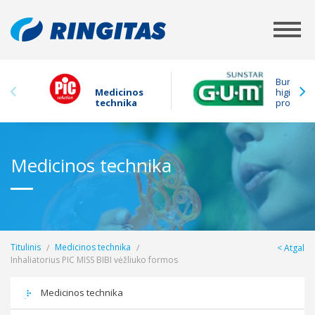
Burnos
Medicinos
higienos
technika
produkta
Medicinos technika
Titulinis
Medicinos technika
Atgal
Inhaliatorius PIC MISS BIBI vėžliuko formos
Medicinos technika