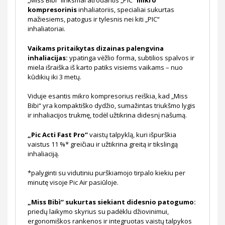
„Miss Bibì“ linksmai atrodantis „PIC“
mikro
kompresorinis
inhaliatoriis, specialiai sukurtas
mažiesiems, patogus ir tylesnis nei kiti „PIC“
inhaliatoriai.
Vaikams pritaikytas dizainas palengvina
inhaliacijas:
ypatinga vėžlio forma, subtilios spalvos ir
miela išraiška iš karto patiks visiems vaikams – nuo
kūdikių iki 3 metų.
Viduje esantis mikro kompresorius reiškia, kad „Miss
Bibi“ yra kompaktiško dydžio, sumažintas triukšmo lygis
ir inhaliacijos trukmę, todėl užtikrina didesnį našumą.
„Pic Acti Fast Pro“
vaistų talpyklą, kuri išpurškia
vaistus 11 %* greičiau ir užtikrina greitą ir tikslingą
inhaliaciją.
*palyginti su vidutiniu purškiamojo tirpalo kiekiu per
minutę visoje Pic Air pasiūloje.
„Miss Bibì“ sukurtas siekiant didesnio patogumo:
priedų laikymo skyrius su padėklu džiovinimui,
ergonomiškos rankenos ir integruotas vaistų talpykos