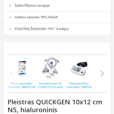
Šalčio/Šilumos terapija
Astmos tarpinės TIPS-HALER
PLEISTRAI ŽAIZDOMS "PIC" iš Italijos
Nosies plovyklė–
Inhaliatoriaus A3
Kraujospūdžio
Bekontakti
švirkštas „RINOFLUX
COMPLETE priedų
matuoklis OMRON
termometras
WASH“ N2, silikoninis
rinkinys
M6 COMFORT AFIB
ThermoEASY 
antgalis
Pleistras QUICKGEN 10x12 cm
N5, hialuroninis