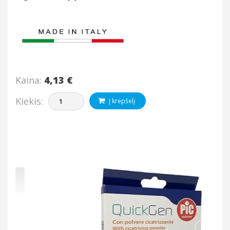
Kaina:
4,13 €
Kiekis:
Į krepšelį