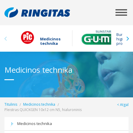
Burnos
Medicinos
higienos
technika
produkta
Medicinos technika
Titulinis
Medicinos technika
Atgal
Pleistras QUICKGEN 10x12 cm N5, hialuroninis
Medicinos technika