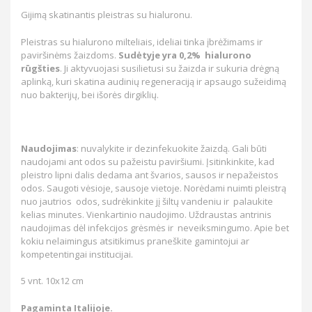
Gijimą skatinantis pleistras su hialuronu.
Pleistras su hialurono milteliais, ideliai tinka įbrėžimams ir
paviršinėms žaizdoms.
Sudėtyje yra 0,2% hialurono
rūgšties
. Ji aktyvuojasi susilietusi su žaizda ir sukuria drėgną
aplinką, kuri skatina audinių regeneraciją ir apsaugo sužeidimą
nuo bakterijų, bei išorės dirgiklių.
Naudojimas
: nuvalykite ir dezinfekuokite žaizdą. Gali būti
naudojami ant odos su pažeistu paviršiumi. Įsitinkinkite, kad
pleistro lipni dalis dedama ant švarios, sausos ir nepažeistos
odos. Saugoti vėsioje, sausoje vietoje. Norėdami nuimti pleistrą
nuo jautrios odos, sudrėkinkite jį šiltų vandeniu ir palaukite
kelias minutes. Vienkartinio naudojimo. Uždraustas antrinis
naudojimas dėl infekcijos grėsmės ir neveiksmingumo. Apie bet
kokiu nelaimingus atsitikimus praneškite gamintojui ar
kompetentingai institucijai.
5 vnt. 10x12 cm
Pagaminta Italijoje.