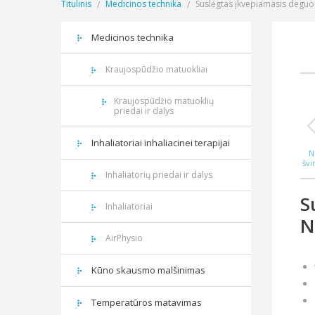
Titulinis
Medicinos technika
Suslėgtas įkvepiamasis deguo
Medicinos technika
Kraujospūdžio matuokliai
Kraujospūdžio matuoklių
priedai ir dalys
Inhaliatoriai inhaliacinei terapijai
N
švi
WAS
Inhaliatorių priedai ir dalys
S
Inhaliatoriai
N
AirPhysio
Kūno skausmo malšinimas
Temperatūros matavimas