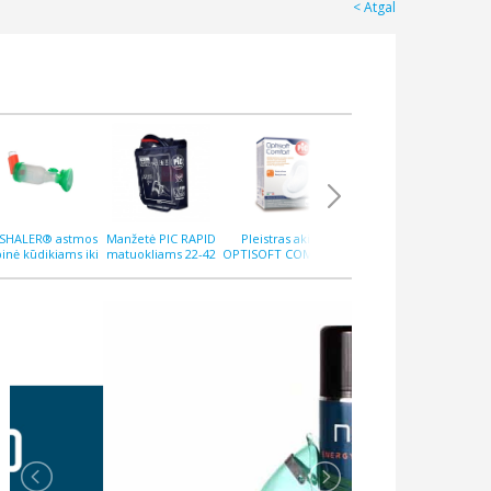
Atgal
PSHALER® astmos
Manžetė PIC RAPID
Pleistras akims
Pleistras QUICKGEN
Ple
pinė kūdikiams iki
matuokliams 22-42
OPTISOFT COMFORT
10x12 cm N5,
M
12 mėnesių
cm
N10
hialuroninis
ant
at