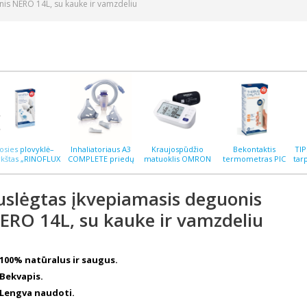
nis NERO 14L, su kauke ir vamzdeliu
osies plovyklė–
Inhaliatoriaus A3
Kraujospūdžio
Bekontaktis
TI
rkštas „RINOFLUX
COMPLETE priedų
matuoklis OMRON
termometras PIC
tar
H“ N2, silikoninis
rinkinys
M6 COMFORT AFIB
ThermoEASY PLUS
antgalis
uslėgtas įkvepiamasis deguonis
ERO 14L, su kauke ir vamzdeliu
100% natūralus ir saugus.
Bekvapis.
Lengva naudoti.