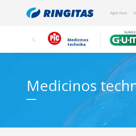
Apie mus
M
Medicinos
technika
Medicinos tech