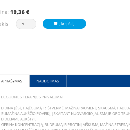
ina:
19,36 €
ekis:
Į krepšelį
APRAŠYMAS
NAUDOJIMAS
DEGUONIES TERAPIJOS PRIVALUMAI:
DIDINA JŪSŲ PAJĖGUMĄ IR IŠTVERMĘ, MAŽINA RAUMENŲ SKAUSMĄ, PADEDA 
SUMAŽINA AUKŠČIO POVEIKĮ, ĮSKAITANT NUOVARGIO JAUSMĄ IR ORO TRŪ
DIDELIAME AUKŠTYJE.
GERINA KONCENTRACIJĄ, BUDRUMĄ IR PROTINĮ AIŠKUMĄ, MAŽINA STRESĄ 