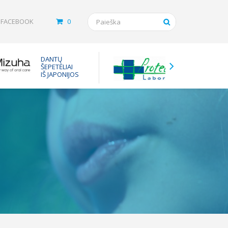
FACEBOOK
0
Tarpinės
DANTŲ
vaistam
ŠEPETĖLIAI
nuo ast
IŠ JAPONIJOS
inhaliuot