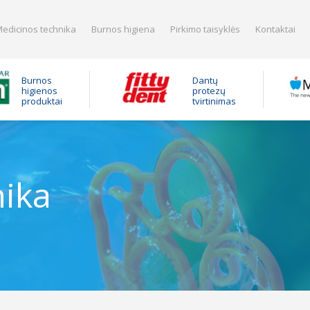
edicinos technika
Burnos higiena
Pirkimo taisyklės
Kontaktai
Burnos
Dantų
higienos
protezų
produktai
tvirtinimas
nika