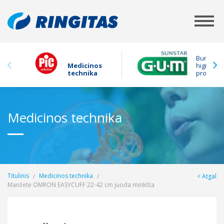
Burnos
Medicinos
higienos
technika
produkta
Medicinos technika
Titulinis
Medicinos technika
Atgal
Manžetė OMRON EASYCUFF 22-42 cm juoda minkšta