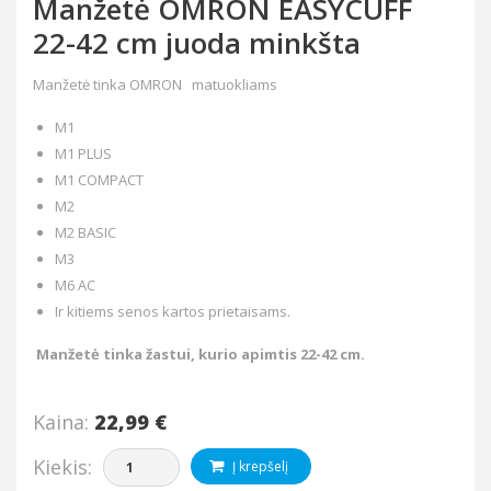
Manžetė OMRON EASYCUFF
22-42 cm juoda minkšta
Manžetė tinka OMRON matuokliams
M1
M1 PLUS
M1 COMPACT
M2
M2 BASIC
M3
M6 AC
Ir kitiems senos kartos prietaisams.
Manžetė tinka žastui, kurio apimtis 22-42 cm.
Kaina:
22,99 €
Kiekis:
Į krepšelį