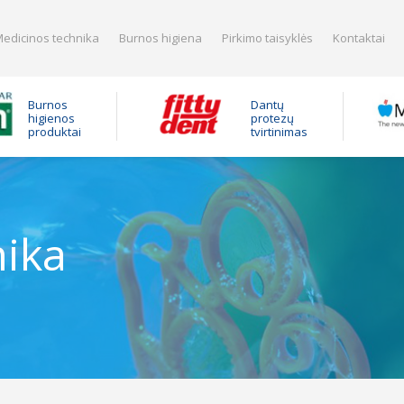
edicinos technika
Burnos higiena
Pirkimo taisyklės
Kontaktai
Burnos
Dantų
higienos
protezų
produktai
tvirtinimas
nika