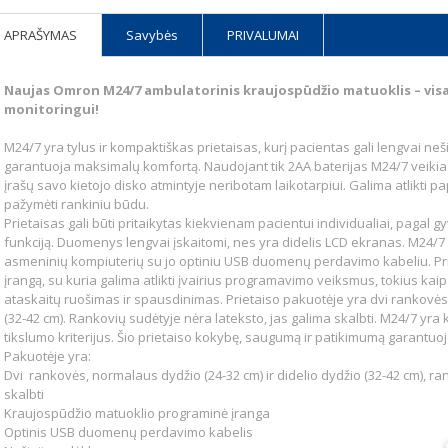
APRAŠYMAS
Savybės
PRIVALUMAI
Naujas Omron M24/7 ambulatorinis kraujospūdžio matuoklis – visa
monitoringui!
M24/7 yra tylus ir kompaktiškas prietaisas, kurį pacientas gali lengvai neš
garantuoja maksimalų komfortą. Naudojant tik 2AA baterijas M24/7 veikia i
įrašų savo kietojo disko atmintyje neribotam laikotarpiui. Galima atlikti 
pažymėti rankiniu būdu.
Prietaisas gali būti pritaikytas kiekvienam pacientui individualiai, paga
funkciją. Duomenys lengvai įskaitomi, nes yra didelis LCD ekranas. M24/7
asmeninių kompiuterių su jo optiniu USB duomenų perdavimo kabeliu. Pri
įrangą, su kuria galima atlikti įvairius programavimo veiksmus, tokius ka
ataskaitų ruošimas ir spausdinimas. Prietaiso pakuotėje yra dvi rankovės,
(32-42 cm). Rankovių sudėtyje nėra lateksto, jas galima skalbti. M24/7 yra kl
tikslumo kriterijus. Šio prietaiso kokybę, saugumą ir patikimumą garantuo
Pakuotėje yra:
Dvi rankovės, normalaus dydžio (24-32 cm) ir didelio dydžio (32-42 cm), r
skalbti
Kraujospūdžio matuoklio programinė įranga
Optinis USB duomenų perdavimo kabelis