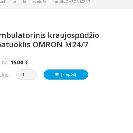
Ambulatorinis kraujospūdžio matuoklis OMRON M24/7
mbulatorinis kraujospūdžio
atuoklis OMRON M24/7
ina:
1500 €
ekis:
Į krepšelį