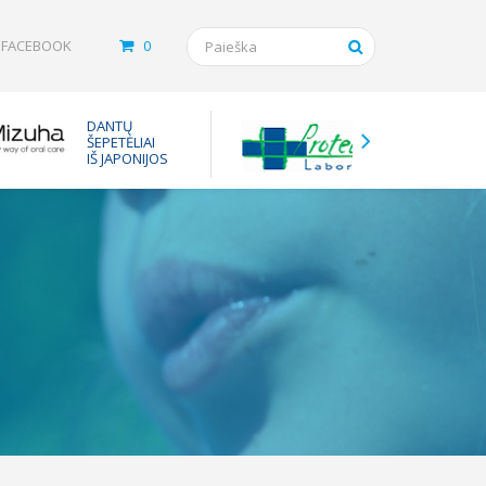
FACEBOOK
0
Tarpinės
DANTŲ
vaistam
ŠEPETĖLIAI
nuo ast
IŠ JAPONIJOS
inhaliuot