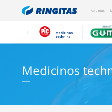
Apie mus
M
Medicinos
technika
Medicinos tech