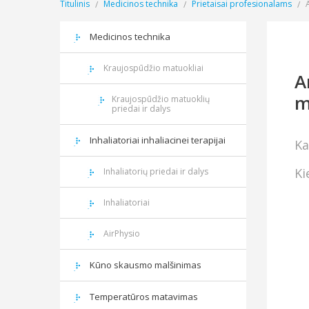
Titulinis
Medicinos technika
Prietaisai profesionalams
Medicinos technika
Kraujospūdžio matuokliai
A
m
Kraujospūdžio matuoklių
priedai ir dalys
Inhaliatoriai inhaliacinei terapijai
Ka
Ki
Inhaliatorių priedai ir dalys
Inhaliatoriai
AirPhysio
Kūno skausmo malšinimas
Temperatūros matavimas