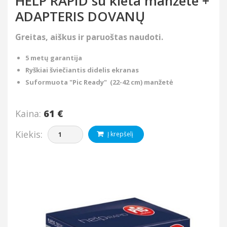
HELP RAPID su kieta manžete +
ADAPTERIS DOVANŲ
Greitas, aiškus ir paruoštas naudoti.
5 metų garantija
Ryškiai šviečiantis didelis ekranas
Suformuota "Pic Ready" (22-42 cm) manžetė
Kaina:
61 €
Kiekis:
Į krepšelį