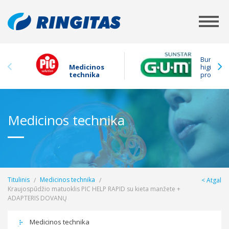
Burnos
Medicinos
higienos
technika
produkta
Medicinos technika
Titulinis
Medicinos technika
Atgal
Kraujospūdžio matuoklis PIC HELP RAPID su kieta manžete +
ADAPTERIS DOVANŲ
Medicinos technika