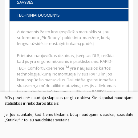
SAVYBĖS
TECHNINIAI DUOMENYS
Automatinis žasto kraujospūdžio matuoklis su jau
suformuota „Pic Ready“ pakietinta manžete, kurią
lengva užsidėti ir nustatyti tinkamą padėtį.
Prietaiso naujoviškas dizainas, įkvėptas DLS, reiškia,
kad jis yra ergonomiškesnis ir praktiškesnis. RAPID-
TM
TECH Comfort Experience
yra naujausios kartos
technologija, kurią Pic montuoja į visus RAPID linijos
kraujospūdžio matuoklius. Tai leidžia greitai ir mažiau
skausmingu būdu atlikti matavimą, nes jis atliekamas
jau manžetės pripūtimo metu. . „Pic clearRAPID“ buvo
kliniškai patvirtintas pagal ESH (Europos hipertenzijos
Mūsų svetainė naudoja slapukus (angl. cookies). Šie slapukai naudojami
draugijos) protokolą, kad būtų užtikrintas jo tikslumas ir
statistikos ir rinkodaros tikslais.
patikimumas.
Jei Jūs sutinkate, kad šiems tikslams būtų naudojami slapukai, spauskite
„Sutinku“ ir toliau naudokitės svetaine.