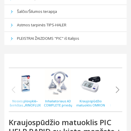
Šalčio/Šilumos terapija
Astmos tarpinės TIPS-HALER
PLEISTRAI ŽAIZDOMS "PIC" iš Italijos
Nosies plovyklė–
Inhaliatoriaus A3
Kraujospūdžio
Bekontakti
švirkštas „RINOFLUX
COMPLETE priedų
matuoklis OMRON
termometras
WASH“ N2, silikoninis
rinkinys
M6 COMFORT AFIB
ThermoEASY 
antgalis
Kraujospūdžio matuoklis PIC