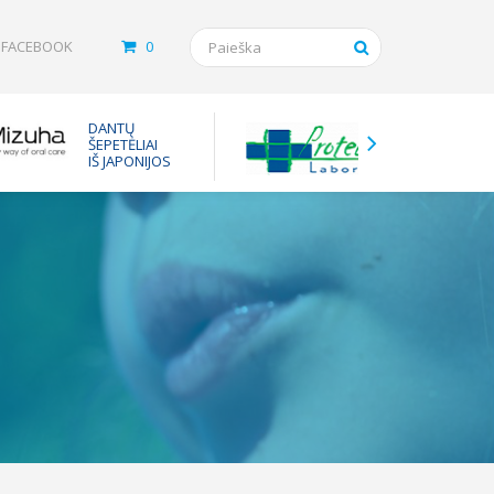
FACEBOOK
0
Tarpinės
DANTŲ
vaistam
ŠEPETĖLIAI
nuo ast
IŠ JAPONIJOS
inhaliuot