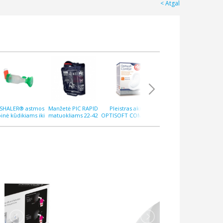
Atgal
PSHALER® astmos
Manžetė PIC RAPID
Pleistras akims
Pleistras QUICKGEN
Ple
pinė kūdikiams iki
matuokliams 22-42
OPTISOFT COMFORT
10x12 cm N5,
M
12 mėnesių
cm
N10
hialuroninis
ant
at