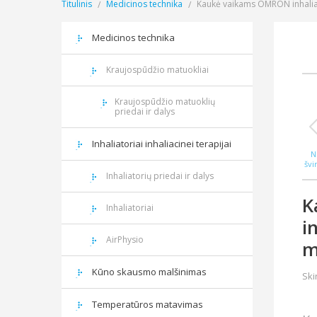
Titulinis
Medicinos technika
Kaukė vaikams OMRON inhaliat
Medicinos technika
Kraujospūdžio matuokliai
Kraujospūdžio matuoklių
priedai ir dalys
Inhaliatoriai inhaliacinei terapijai
N
švi
WAS
Inhaliatorių priedai ir dalys
K
Inhaliatoriai
i
AirPhysio
m
Kūno skausmo malšinimas
Ski
Temperatūros matavimas