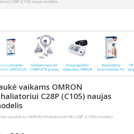
oriui C28P (C105) naujas modelis
osies plovyklė–
Inhaliatoriaus A3
Kraujospūdžio
Bekontaktis
TI
rkštas „RINOFLUX
COMPLETE priedų
matuoklis OMRON
termometras PIC
tar
H“ N2, silikoninis
rinkinys
M6 COMFORT AFIB
ThermoEASY PLUS
antgalis
aukė vaikams OMRON
nhaliatoriui C28P (C105) naujas
odelis
rtas naudoti su OMRON inhaliatoriumi NE-C28P (C105E) modeliu