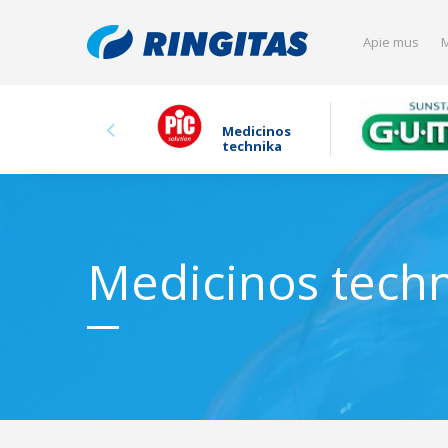
Apie mus
M
Medicinos
technika
Medicinos tech