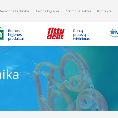
edicinos technika
Burnos higiena
Pirkimo taisyklės
Kontaktai
Burnos
Dantų
higienos
protezų
produktai
tvirtinimas
nika