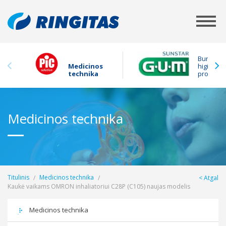
Burnos
Medicinos
higienos
technika
produkta
Medicinos technika
Titulinis
Medicinos technika
Atgal
Kaukė vaikams OMRON inhaliatoriui C28P (C105) naujas modelis
Medicinos technika