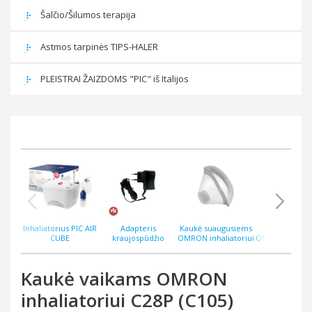
Šalčio/Šilumos terapija
Astmos tarpinės TIPS-HALER
PLEISTRAI ŽAIZDOMS "PIC" iš Italijos
Inhaliatorius PIC AIR
Adapteris
Kaukė suaugusiems
Vaistų talpy
CUBE
kraujospūdžio
OMRON inhaliatoriui
OMRON inhalia
matuokliams PIC
C28P (C105) naujas
C28P (C105) n
CardioAfib
modelis
modelis
Kaukė vaikams OMRON
inhaliatoriui C28P (C105)