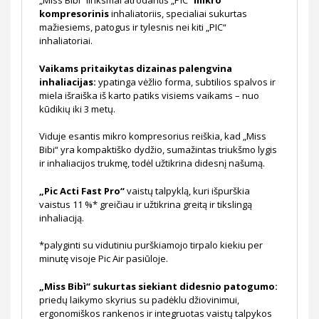
„Miss Bibì“ linksmai atrodantis „PIC“
mikro
kompresorinis
inhaliatoriis, specialiai sukurtas
mažiesiems, patogus ir tylesnis nei kiti „PIC“
inhaliatoriai.
Vaikams pritaikytas dizainas palengvina
inhaliacijas:
ypatinga vėžlio forma, subtilios spalvos ir
miela išraiška iš karto patiks visiems vaikams – nuo
kūdikių iki 3 metų.
Viduje esantis mikro kompresorius reiškia, kad „Miss
Bibi“ yra kompaktiško dydžio, sumažintas triukšmo lygis
ir inhaliacijos trukmę, todėl užtikrina didesnį našumą.
„Pic Acti Fast Pro“
vaistų talpyklą, kuri išpurškia
vaistus 11 %* greičiau ir užtikrina greitą ir tikslingą
inhaliaciją.
*palyginti su vidutiniu purškiamojo tirpalo kiekiu per
minutę visoje Pic Air pasiūloje.
„Miss Bibì“ sukurtas siekiant didesnio patogumo:
priedų laikymo skyrius su padėklu džiovinimui,
ergonomiškos rankenos ir integruotas vaistų talpykos