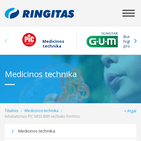
Burnos
Medicinos
higienos
technika
produkta
Medicinos technika
Titulinis
Medicinos technika
Atgal
Inhaliatorius PIC MISS BIBI vėžliuko formos
Medicinos technika