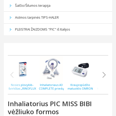
Šalčio/Šilumos terapija
Astmos tarpinės TIPS-HALER
PLEISTRAI ŽAIZDOMS "PIC" iš Italijos
Nosies plovyklė–
Inhaliatoriaus A3
Kraujospūdžio
Bekontakti
švirkštas „RINOFLUX
COMPLETE priedų
matuoklis OMRON
termometras
WASH“ N2, silikoninis
rinkinys
M6 COMFORT AFIB
ThermoEASY 
antgalis
Inhaliatorius PIC MISS BIBI
vėžliuko formos