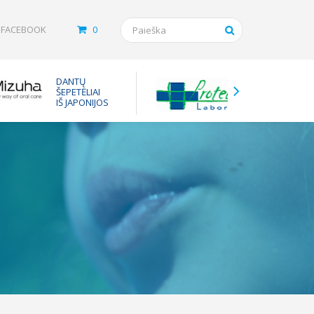
FACEBOOK
0
Tarpinės
DANTŲ
vaistam
ŠEPETĖLIAI
nuo ast
IŠ JAPONIJOS
inhaliuot