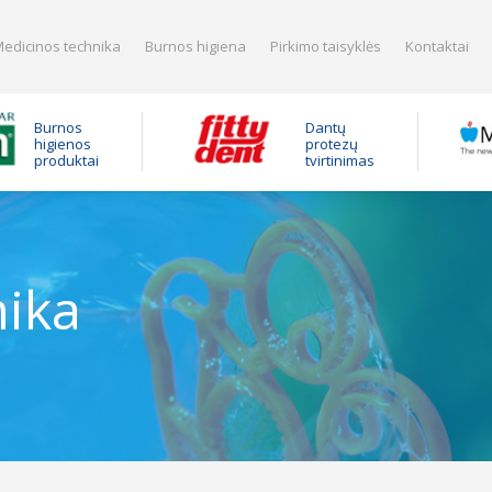
edicinos technika
Burnos higiena
Pirkimo taisyklės
Kontaktai
Burnos
Dantų
higienos
protezų
produktai
tvirtinimas
nika