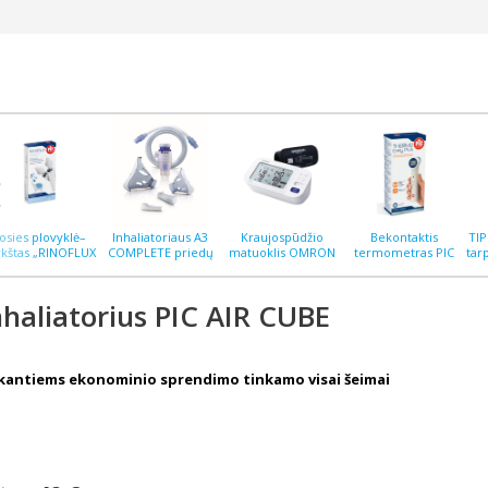
osies plovyklė–
Inhaliatoriaus A3
Kraujospūdžio
Bekontaktis
TI
rkštas „RINOFLUX
COMPLETE priedų
matuoklis OMRON
termometras PIC
tar
H“ N2, silikoninis
rinkinys
M6 COMFORT AFIB
ThermoEASY PLUS
antgalis
nhaliatorius PIC AIR CUBE
škantiems ekonominio sprendimo tinkamo visai šeimai