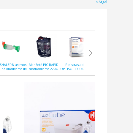
Atgal
PSHALER® astmos
Manžetė PIC RAPID
Pleistras akims
Pleistras QUICKGEN
Ple
pinė kūdikiams iki
matuokliams 22-42
OPTISOFT COMFORT
10x12 cm N5,
M
12 mėnesių
cm
N10
hialuroninis
ant
at