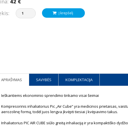
ina:
42 €
ekis:
Į krepšelį
APRAŠYMAS
SAVYBĖS
KOMPLEKTACIJA
Ieškantiems ekonominio sprendimo tinkamo visai šeimai
Kompresorinis inhaliatorius Pic „Air Cube“ yra medicinos prietaisas, vaistus,
aerozolinę formą, todėl juos lengva įkvėpti tiesiai į kvėpavimo takus.
Inhaliatorius PIC AIR CUBE siūlo greitą inhaliaciją ir yra kompaktiško dydži