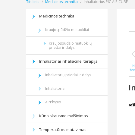
Titulinis
Medicinos technika
Inhaliatorius PIC AIR CUBE
Medicinos technika
Kraujospūdžio matuokliai
Kraujospūdžio matuoklių
priedai ir dalys
Inhaliatoriai inhaliacinei terapijai
N
švi
WAS
Inhaliatorių priedai ir dalys
I
Inhaliatoriai
AirPhysio
Ie
Kūno skausmo malšinimas
Temperatūros matavimas