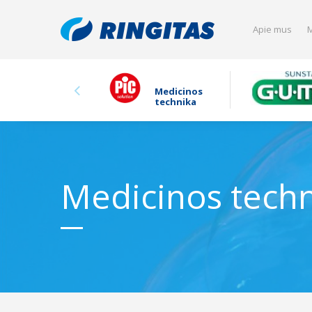
Apie mus
M
Medicinos
technika
Medicinos tech