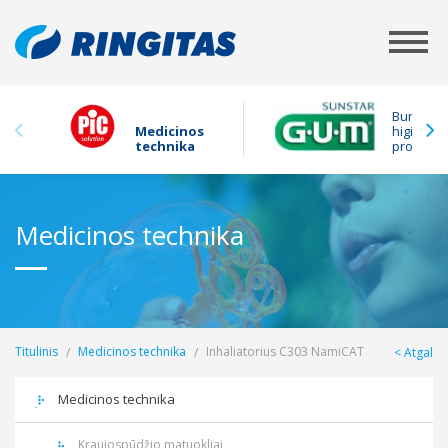
Burnos
Medicinos
higienos
technika
produkta
Medicinos technika
Titulinis
Medicinos technika
Inhaliatorius C303 NamiCAT
Atgal
Medicinos technika
Kraujospūdžio matuokliai