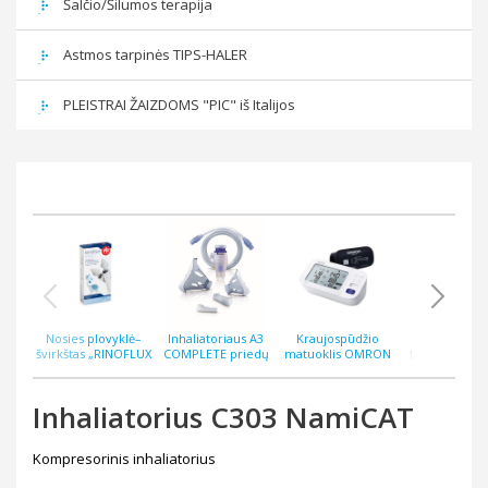
Šalčio/Šilumos terapija
Astmos tarpinės TIPS-HALER
PLEISTRAI ŽAIZDOMS "PIC" iš Italijos
Nosies plovyklė–
Inhaliatoriaus A3
Kraujospūdžio
Bekontakti
švirkštas „RINOFLUX
COMPLETE priedų
matuoklis OMRON
termometras
WASH“ N2, silikoninis
rinkinys
M6 COMFORT AFIB
ThermoEASY 
antgalis
Inhaliatorius C303 NamiCAT
Kompresorinis inhaliatorius