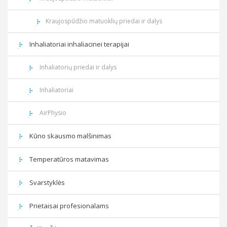
Kraujospūdžio matuoklių priedai ir dalys
Inhaliatoriai inhaliacinei terapijai
Inhaliatorių priedai ir dalys
Inhaliatoriai
AirPhysio
Kūno skausmo malšinimas
Temperatūros matavimas
Svarstyklės
Prietaisai profesionalams