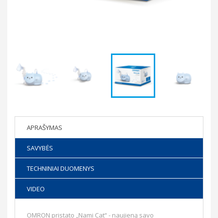
APRAŠYMAS
SAVYBĖS
TECHNINIAI DUOMENYS
VIDEO
OMRON pristato „Nami Cat“ - naujieną savo