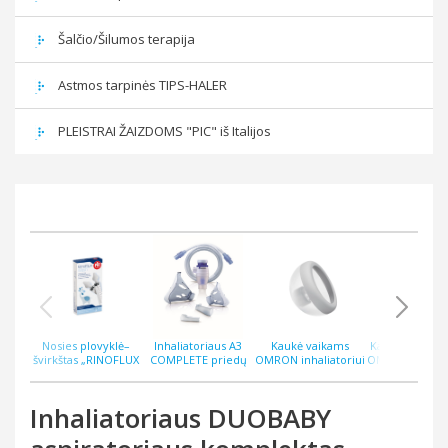
Šalčio/Šilumos terapija
Astmos tarpinės TIPS-HALER
PLEISTRAI ŽAIZDOMS "PIC" iš Italijos
Nosies plovyklė–
Inhaliatoriaus A3
Kaukė vaikams
Kaukė suaugu
švirkštas „RINOFLUX
COMPLETE priedų
OMRON inhaliatoriui
OMRON inhalia
WASH“ N2, silikoninis
rinkinys
C28P (C105) naujas
C28P (C105) n
antgalis
modelis
modelis
Inhaliatoriaus DUOBABY