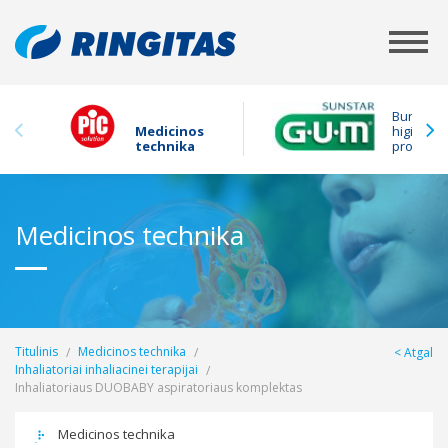
Burnos
Medicinos
higienos
technika
produkta
Medicinos technika
Titulinis
Medicinos technika
Atgal
Inhaliatoriai inhaliacinei terapijai
Inhaliatoriaus DUOBABY aspiratoriaus komplektas
Medicinos technika