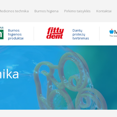
edicinos technika
Burnos higiena
Pirkimo taisyklės
Kontaktai
Burnos
Dantų
higienos
protezų
produktai
tvirtinimas
nika