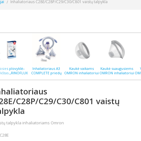
jai
Inhaliatoriaus C28E/C28P/C29/C30/C801 vaistų talpykla
osies plovyklė–
Inhaliatoriaus A3
Kaukė vaikams
Kaukė suaugusiems
rkštas „RINOFLUX
COMPLETE priedų
OMRON inhaliatoriui
OMRON inhaliatoriui
OMR
H“ N2, silikoninis
rinkinys
C28P (C105) naujas
C28P (C105) naujas
C2
antgalis
modelis
modelis
nhaliatoriaus
28E/C28P/C29/C30/C801 vaistų
alpykla
stų talpykla inhaliatoriams Omron
C28E