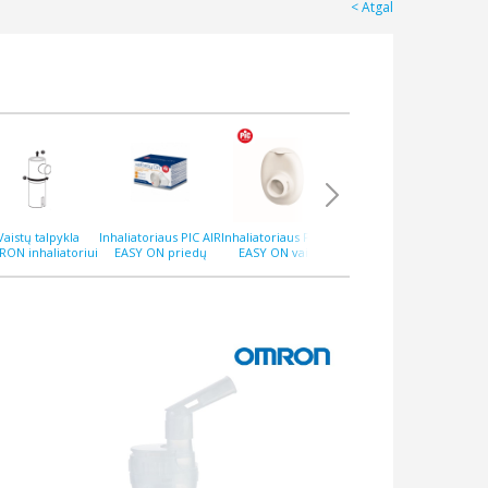
Atgal
Vaistų talpykla
Inhaliatoriaus PIC AIR
Inhaliatoriaus PIC AIR
Inhaliatorius PIC
Inh
ON inhaliatoriui
EASY ON priedų
EASY ON vaistų
MISS BIBI vėžliuko
8P (C105) naujas
rinkinys
kamera
formos
modelis