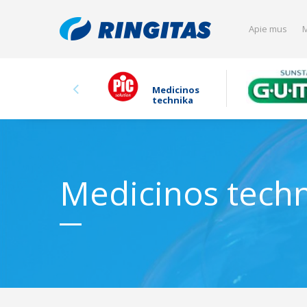
Apie mus
M
Medicinos
technika
Medicinos tech