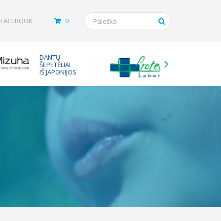
FACEBOOK
0
Tarpinės
DANTŲ
vaistam
ŠEPETĖLIAI
nuo ast
IŠ JAPONIJOS
inhaliuot