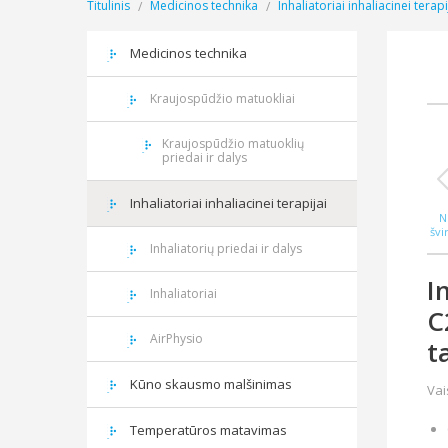
Titulinis
Medicinos technika
Inhaliatoriai inhaliacinei terapi
Medicinos technika
Kraujospūdžio matuokliai
Kraujospūdžio matuoklių
priedai ir dalys
Inhaliatoriai inhaliacinei terapijai
N
švi
WAS
Inhaliatorių priedai ir dalys
I
Inhaliatoriai
C
AirPhysio
t
Kūno skausmo malšinimas
Vai
Temperatūros matavimas