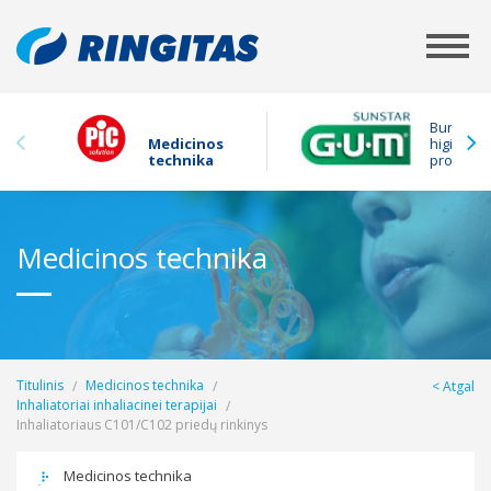
Burnos
Medicinos
higienos
technika
produkta
Medicinos technika
Titulinis
Medicinos technika
Atgal
Inhaliatoriai inhaliacinei terapijai
Inhaliatoriaus C101/C102 priedų rinkinys
Medicinos technika