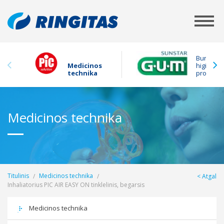
Burnos
Medicinos
higienos
technika
produkta
Medicinos technika
Titulinis
Medicinos technika
Atgal
Inhaliatorius PIC AIR EASY ON tinklelinis, begarsis
Medicinos technika