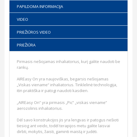
PAPILDOMA INFORMACIJA
VIDEO
PRIEŽIŪROS VIDEO
PRIEŽIŪRA
Pirmasis nešiojamas inhaliatorius, kurį galite naudoti be
rankų.
AIREasy On yra naujoviškas, begarsis nešiojamas
„Viskas viename“ inhaliatorius. Tinklelinė technologija,
itin praktiška ir patogi naudoti kasdien.
„AIREasy On“ yra pirmasis „Pic“ „viskas viename“
aerozolinis inhaliatorius.
Dėl savo konstrukcijos jis yra lengvas ir patogus nešioti
tiesiog ant veido, todėl terapijos metu galite laisvai
dirbti, mokytis, žaisti, gaminti maistą ir judėti.