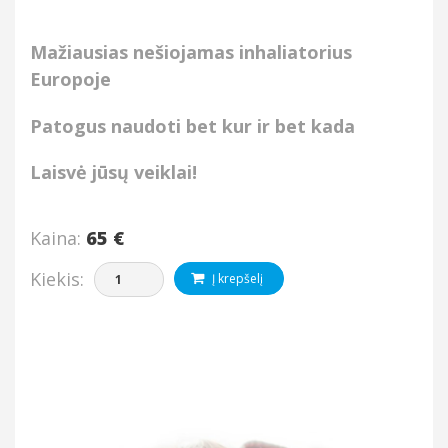
Mažiausias nešiojamas inhaliatorius
Europoje
Patogus naudoti b
et kur ir bet kada
Laisvė jūsų veiklai!
Kaina:
65 €
Kiekis:
Į krepšelį