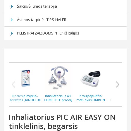
Šalčio/Šilumos terapija
Astmos tarpinės TIPS-HALER
PLEISTRAI ŽAIZDOMS "PIC" iš Italijos
Nosies plovyklė–
Inhaliatoriaus A3
Kraujospūdžio
Bekontakti
švirkštas „RINOFLUX
COMPLETE priedų
matuoklis OMRON
termometras
WASH“ N2, silikoninis
rinkinys
M6 COMFORT AFIB
ThermoEASY 
antgalis
Inhaliatorius PIC AIR EASY ON
tinklelinis, begarsis