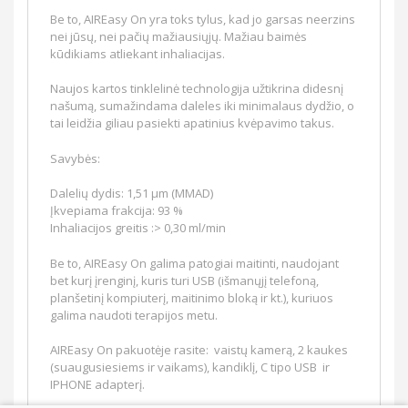
Be to, AIREasy On yra toks tylus, kad jo garsas neerzins
nei jūsų, nei pačių mažiausiųjų. Mažiau baimės
kūdikiams atliekant inhaliacijas.
Naujos kartos tinklelinė technologija užtikrina didesnį
našumą, sumažindama daleles iki minimalaus dydžio, o
tai leidžia giliau pasiekti apatinius kvėpavimo takus.
Savybės:
Dalelių dydis: 1,51 μm (MMAD)
Įkvepiama frakcija: 93 %
Inhaliacijos greitis :> 0,30 ml/min
Be to, AIREasy On galima patogiai maitinti, naudojant
bet kurį įrenginį, kuris turi USB (išmanųjį telefoną,
planšetinį kompiuterį, maitinimo bloką ir kt.), kuriuos
galima naudoti terapijos metu.
AIREasy On pakuotėje rasite: vaistų kamerą, 2 kaukes
(suaugusiesiems ir vaikams), kandiklį, C tipo USB ir
IPHONE adapterį.