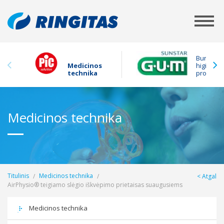
Burnos
Medicinos
higienos
technika
produkta
Medicinos technika
Titulinis
Medicinos technika
Atgal
AirPhysio® teigiamo slėgio iškvėpimo prietaisas suaugusiems
Medicinos technika