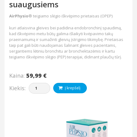
suaugusiems
AirPhysio
® teigiamo slėgio iškvėpimo prietaisas (OPEP)
kuri atlaisvina gleives bei padidina endobronchinį spaudimą,
kad iškvėpimo metu būtų galima išlaikyti kvėpavimo takų
praeinamumą ir sumažinti gleivių įstrigimo tikimybę. Prietaisas
taip pat gali būti naudojamas šalinant gleives pacientams,
sergantiems lėtiniu bronchitu ar bronchektazėmis ir kartu
teigiamo iškvėpimo slėgio (PEP) terapijai, didinant plaučių tūrį.
Kaina:
59,99 €
Kiekis:
Į krepšelį