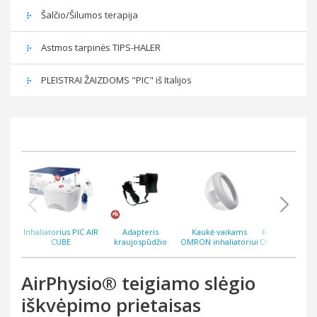
Šalčio/Šilumos terapija
Astmos tarpinės TIPS-HALER
PLEISTRAI ŽAIZDOMS "PIC" iš Italijos
Inhaliatorius PIC AIR
Adapteris
Kaukė vaikams
Kaukė suaugu
CUBE
kraujospūdžio
OMRON inhaliatoriui
OMRON inhalia
matuokliams PIC
C28P (C105) naujas
C28P (C105) n
CardioAfib
modelis
modelis
AirPhysio® teigiamo slėgio
iškvėpimo prietaisas