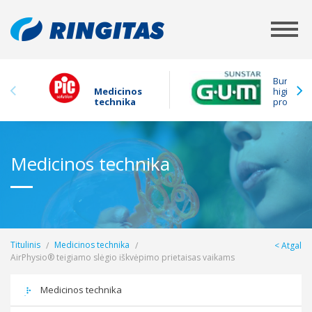
Burnos
Medicinos
higienos
technika
produkta
Medicinos technika
Titulinis
Medicinos technika
Atgal
AirPhysio® teigiamo slėgio iškvėpimo prietaisas vaikams
Medicinos technika