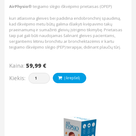
AirPhysio
® teigiamo slėgio iškvėpimo prietaisas (OPEP)
kuri atlaisvina gleives bei padidina endobronchinį spaudimą,
kad iškvėpimo metu būtų galima išlaikyti kvėpavimo takų
praeinamumą ir sumažinti gleivių įstrigimo tikimybę. Prietaisas
taip pat gali būti naudojamas šalinant gleives pacientams,
sergantiems lėtiniu bronchitu ar bronchektazėmis ir kartu
teigiamo iškvėpimo slėgio (PEP) terapijai, didinant plaučių tūrį.
Kaina:
59,99 €
Kiekis:
Į krepšelį