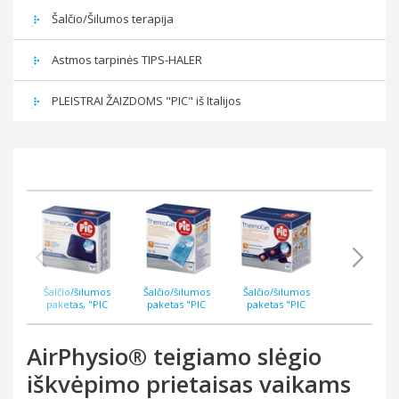
Šalčio/Šilumos terapija
Astmos tarpinės TIPS-HALER
PLEISTRAI ŽAIZDOMS "PIC" iš Italijos
Šalčio/šilumos
Šalčio/šilumos
Šalčio/šilumos
Kraujospūd
paketas, "PIC
paketas "PIC
paketas "PIC
matuoklis P
THERMOGEL“ 10 x 10
THERMOGEL Basic“,
THERMOGEL“, 10 x
CARDIO AFIB
cm, daugkartinis,
10 x 26 cm, BASIC
26 cm, su elastine
minkšta manže
medžiaginis
juosta
40 cm.
AirPhysio® teigiamo slėgio
iškvėpimo prietaisas vaikams