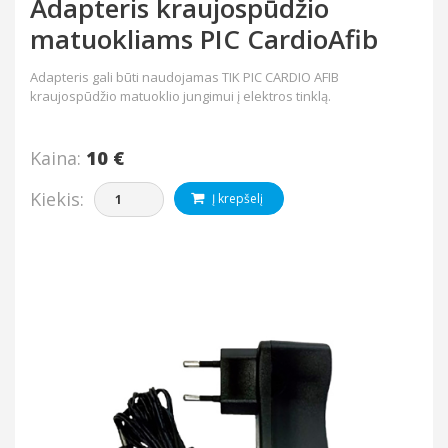
Adapteris kraujospūdžio
matuokliams PIC CardioAfib
Adapteris gali būti naudojamas TIK PIC CARDIO AFIB
kraujospūdžio matuoklio jungimui į elektros tinklą.
Kaina:
10 €
Kiekis:
Į krepšelį