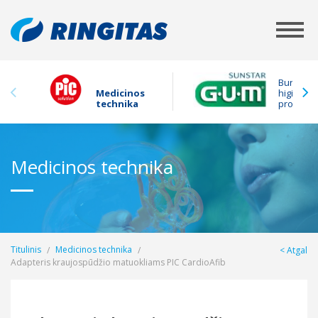
Burnos
Medicinos
higienos
technika
produkta
Medicinos technika
Titulinis
Medicinos technika
Atgal
Adapteris kraujospūdžio matuokliams PIC CardioAfib