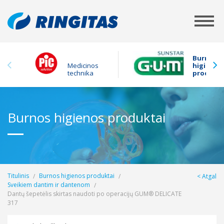
Burnos
Medicinos
higienos
technika
produkta
Burnos higienos produktai
Titulinis
Burnos higienos produktai
Atgal
Sveikiem dantim ir dantenom
Dantų šepetėlis skirtas naudoti po operacijų GUM® DELICATE
317