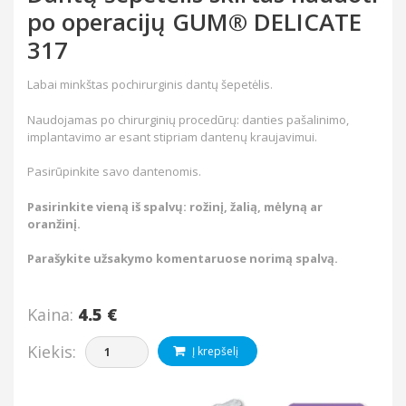
po operacijų GUM® DELICATE
317
Labai minkštas pochirurginis dantų šepetėlis.
Naudojamas po chirurginių procedūrų: danties pašalinimo,
implantavimo ar esant stipriam dantenų kraujavimui.
Pasirūpinkite savo dantenomis.
Pasirinkite vieną iš spalvų: rožinį, žalią, mėlyną ar
oranžinį.
Parašykite užsakymo komentaruose norimą spalvą.
Kaina:
4.5 €
Kiekis:
Į krepšelį