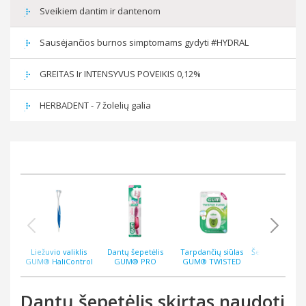
Sveikiem dantim ir dantenom
Sausėjančios burnos simptomams gydyti #HYDRAL
GREITAS Ir INTENSYVUS POVEIKIS 0,12%
HERBADENT - 7 žolelių galia
Liežuvio valiklis
Dantų šepetėlis
Tarpdančių siūlas
Šepetėlis prot
GUM® HaliControl
GUM® PRO
GUM® TWISTED
valyti GU
SENSITIVE ultra soft
30m. pintas,
Denture Br
510
vaškuotas
Dantų šepetėlis skirtas naudoti