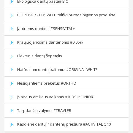
Ekologiška dantų pasta# BIO
BIOREPAIR - COSWELL Itališki burnos higienos produktai
Jautriems dantims #SENSIVITAL+
Kraujuojančioms dantenoms #0,06%
Elektrinis dantų šepetėlis
Natūraliam dantų baltumui #ORIGINAL WHITE
Nešiojantiems breketus #ORTHO
Įvairaus amžiaus vaikams # KIDS ir JUNIOR
Tarpdančių valymui #TRAVLER
Kasdienė dantų ir dantenų priežiūra #ACTIVITAL Q10