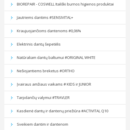
BIOREPAIR - COSWELL Itališki burnos higienos produktai
Jautriems dantims #SENSIVITAL+
Kraujuojančioms dantenoms #0,06%
Elektrinis dantų šepetėlis
Natūraliam dantų baltumui #ORIGINAL WHITE
Nešiojantiems breketus #ORTHO
Įvairaus amžiaus vaikams # KIDS ir JUNIOR
Tarpdančių valymui #TRAVLER
Kasdienė dantų ir dantenų priežiūra #ACTIVITAL Q10
Sveikiem dantim ir dantenom