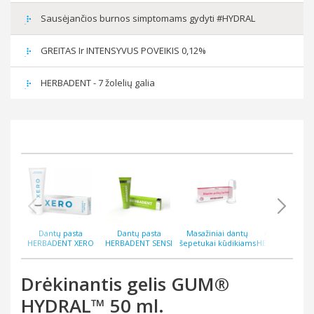
Sausėjančios burnos simptomams gydyti #HYDRAL
GREITAS Ir INTENSYVUS POVEIKIS 0,12%
HERBADENT - 7 žolelių galia
Dantų pasta
Dantų pasta
Masažiniai dantų
Gelis dante
HERBADENT XERO
HERBADENT SENSI
šepetukai kūdikiams
HERBADENT P
burnos sausėjimui 75
jautirems dantims su
HERBADENT MIMI N2
40 g
g
hidroksiapatitu 75 g
Drėkinantis gelis GUM®
HYDRAL™ 50 ml.