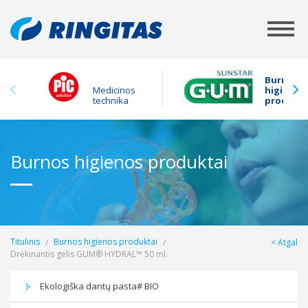
Burnos
Medicinos
higienos
technika
produkta
Burnos higienos produktai
Titulinis
Burnos higienos produktai
Atgal
Drėkinantis gelis GUM® HYDRAL™ 50 ml.
Ekologiška dantų pasta# BIO