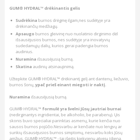
GUM® HYDRAL™ drėkinantis gelis
Sudrėkina
burnos drėgmę ilgam,nes sudėtyje yra
drėkinančių medžiagų.
Apsaugo
burnos gleivinę nuo nuolatinio dirginimo dėl
išsausėjusios burnos, nes sudėtyje yra inovatyvių
sudedamųjų dalių, kurios gerai padengia burnos
audinius.
Nuramina
išsausėjusią burną.
Skatina
audinių atsinaujinimą.
Užtepkite GUM® HYDRAL™ drėkinantį gelį ant dantenų, liežuvio,
burnos šonų,
ypač prieš einant miegoti ir naktį.
Nuramina
išsausėjusią burną.
GUM® HYDRAL™
formulė yra švelni Jūsų jautriai burnai
(nedirginantys ingridientai, be alkoholio, be parabenų). Ųis
skonis buvo specialiai parinktas asmenų, kurie kenčia nuo
sausos burnos pojūčio.Nesvarbu ar kenčiate nuo lengvų ar
sunkių išsausėjusios burnos simptomų, nesvarbu koks Jūsų
amžius, GUM® HYDRAL™ - tai išeitis kiekvienu atveju (dieną,