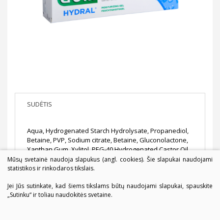
SUDĖTIS
Aqua, Hydrogenated Starch Hydrolysate, Propanediol,
Betaine, PVP, Sodium citrate, Betaine, Gluconolactone,
Xanthan Gum, Xylitol, PEG-40 Hydrogenated Castor Oil,
Taurine, Sodium Benzoate, Citric Acid, Sodium
Mūsų svetainė naudoja slapukus (angl. cookies). Šie slapukai naudojami
Hydroxide, Sodium Hyaluronate, Sucrose, Stevia
statistikos ir rinkodaros tikslais.
Rebaudiana Extract, Calcium Gluconate, Aroma, CI
Jei Jūs sutinkate, kad šiems tikslams būtų naudojami slapukai, spauskite
19140, CI 42090.
„Sutinku“ ir toliau naudokitės svetaine.