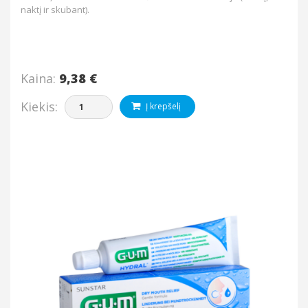
naktį ir skubant).
Kaina:
9,38 €
Kiekis:
Į krepšelį