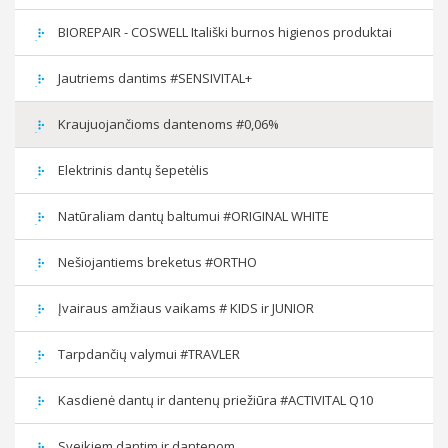
BIOREPAIR - COSWELL Itališki burnos higienos produktai
Jautriems dantims #SENSIVITAL+
Kraujuojančioms dantenoms #0,06%
Elektrinis dantų šepetėlis
Natūraliam dantų baltumui #ORIGINAL WHITE
Nešiojantiems breketus #ORTHO
Įvairaus amžiaus vaikams # KIDS ir JUNIOR
Tarpdančių valymui #TRAVLER
Kasdienė dantų ir dantenų priežiūra #ACTIVITAL Q10
Sveikiem dantim ir dantenom