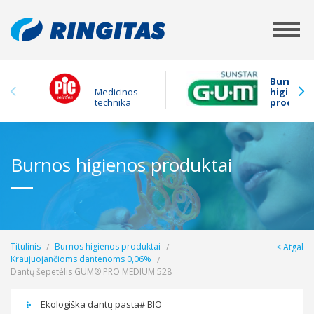
Burnos
Medicinos
higienos
technika
produkta
Burnos higienos produktai
Titulinis
Burnos higienos produktai
Atgal
Kraujuojančioms dantenoms 0,06%
Dantų šepetėlis GUM® PRO MEDIUM 528
Ekologiška dantų pasta# BIO