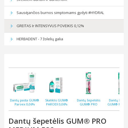
Sausėjančios burnos simptomams gydyti #HYDRAL
GREITAS Ir INTENSYVUS POVEIKIS 0,12%
HERBADENT - 7 žolelių galia
Dantų pasta GUM®
Skaliklis GUM®
Dantų šepetėlis
Dantų šepetė
Paroex 0,06%
PAROEX 0,06%
GUM® PRO
GUM® PRO S
chlorhexidine + CPC
chlorhexidine + CPC
SENSITIVE ultra soft
525
75ml
500ml
510
Dantų šepetėlis GUM® PRO