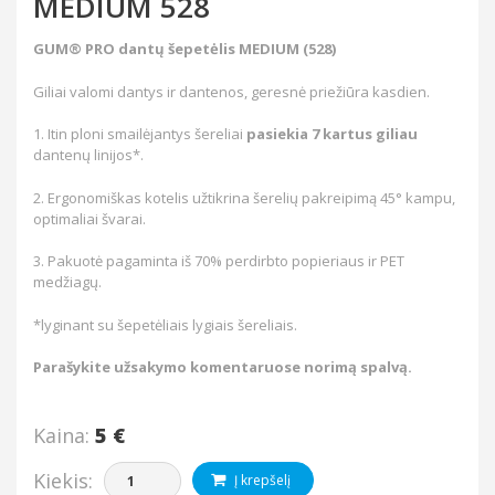
MEDIUM 528
GUM® PRO dantų šepetėlis MEDIUM (528)
Giliai valomi dantys ir dantenos, geresnė priežiūra kasdien.
1. Itin ploni smailėjantys šereliai
pasiekia 7 kartus giliau
dantenų linijos*.
2. Ergonomiškas kotelis užtikrina šerelių pakreipimą 45° kampu,
optimaliai švarai.
3. Pakuotė pagaminta iš 70% perdirbto popieriaus ir PET
medžiagų.
*lyginant su šepetėliais lygiais šereliais.
Parašykite užsakymo komentaruose norimą spalvą.
Kaina:
5 €
Kiekis:
Į krepšelį