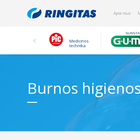
Apie mus
M
Medicinos
technika
Burnos higienos