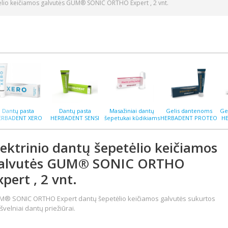
tėlio keičiamos galvutės GUM® SONIC ORTHO Expert , 2 vnt.
Dantų pasta
Dantų pasta
Masažiniai dantų
Gelis dantenoms
Ge
ERBADENT XERO
HERBADENT SENSI
šepetukai kūdikiams
HERBADENT PROTEO
H
nos sausėjimui 75
jautirems dantims su
HERBADENT MIMI N2
40 g
g
hidroksiapatitu 75 g
lektrinio dantų šepetėlio keičiamos
alvutės GUM® SONIC ORTHO
xpert , 2 vnt.
® SONIC ORTHO Expert dantų šepetėlio keičiamos galvutės sukurtos
n švelniai dantų priežiūrai.