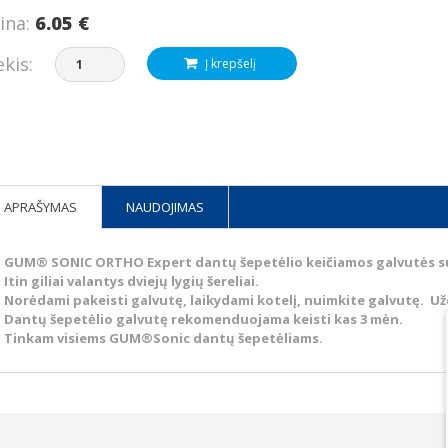
ina:
6.05 €
ekis:
Į krepšelį
APRAŠYMAS
NAUDOJIMAS
GUM® SONIC ORTHO Expert dantų šepetėlio keičiamos galvutės suku
Itin giliai valantys dviejų lygių šereliai.
Norėdami pakeisti galvutę, laikydami kotelį, nuimkite galvutę. Už
Dantų šepetėlio galvutę rekomenduojama keisti kas 3 mėn.
Tinkam visiems GUM®Sonic dantų šepetėliams.