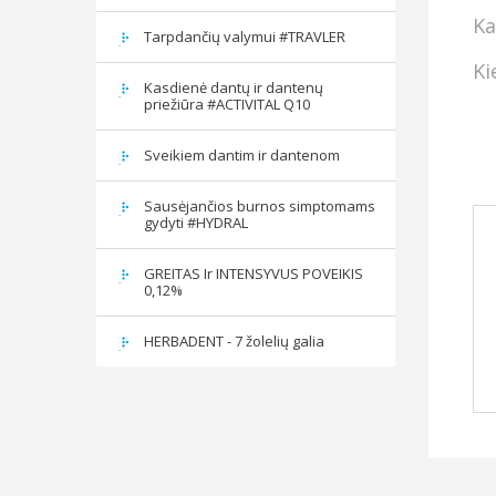
Ka
Tarpdančių valymui #TRAVLER
Ki
Kasdienė dantų ir dantenų
priežiūra #ACTIVITAL Q10
Sveikiem dantim ir dantenom
Sausėjančios burnos simptomams
gydyti #HYDRAL
GREITAS Ir INTENSYVUS POVEIKIS
0,12%
HERBADENT - 7 žolelių galia