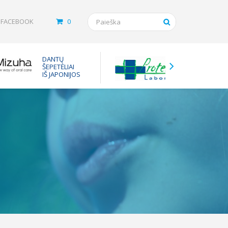
FACEBOOK
0
Tarpinė
DANTŲ
vaistam
ŠEPETĖLIAI
nuo ast
IŠ JAPONIJOS
inhaliuot