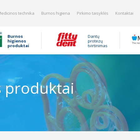
edicinos technika
Burnos higiena
Pirkimo taisyklės
Kontaktai
Burnos
Dantų
higienos
protezų
produktai
tvirtinimas
 produktai