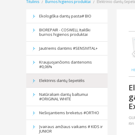
Titulinis
Burnos higienos produktai
Elektrinio dantų šepe
Ekologiška dantų pasta# BIO
BIOREPAIR - COSWELL Itališki
burnos higienos produktai
Jautriems dantims #SENSIVITAL+
Kraujuojančioms dantenoms
#0,06%
H
bur
Elektrinis dantų šepetėlis
E
g
Natūraliam dantų baltumui
#ORIGINAL WHITE
E
Nešiojantiems breketus #ORTHO
GUM
iti
Įvairaus amžiaus vaikams # KIDS ir
JUNIOR