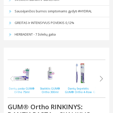
Sausėjančios burnos simptomams gydyti #HYDRAL
GREITAS Ir INTENSYVUS POVEIKIS 0,12%
HERBADENT - 7 žolelių galia
Dantų pasta GUM®
Skaliklis GUM®
Dantų šepetėlis
Tarpdančių si
Ortho 75ml
Ortho 300ml
GUM® Ortho 4-Row
GUM® Ortho 5
GUM® Ortho RINKINYS: