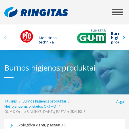
Burnos
Medicinos
higienos
technika
produkta
Burnos higienos produktai
Titulinis
Burnos higienos produktai
Atgal
Nešiojantiems breketus ORTHO
GUM® Ortho RINKINYS: DANTŲ PASTA + SKALIKLIS
Ekologiška dantų pasta# BIO