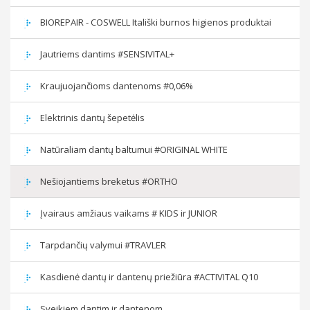
BIOREPAIR - COSWELL Itališki burnos higienos produktai
Jautriems dantims #SENSIVITAL+
Kraujuojančioms dantenoms #0,06%
Elektrinis dantų šepetėlis
Natūraliam dantų baltumui #ORIGINAL WHITE
Nešiojantiems breketus #ORTHO
Įvairaus amžiaus vaikams # KIDS ir JUNIOR
Tarpdančių valymui #TRAVLER
Kasdienė dantų ir dantenų priežiūra #ACTIVITAL Q10
Sveikiem dantim ir dantenom