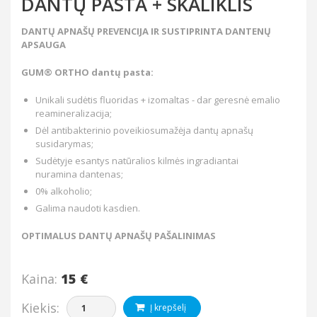
DANTŲ PASTA + SKALIKLIS
DANTŲ APNAŠŲ PREVENCIJA IR SUSTIPRINTA DANTENŲ
APSAUGA
GUM® ORTHO dantų pasta:
Unikali sudėtis fluoridas + izomaltas - dar geresnė emalio
reamineralizacija;
Dėl antibakterinio poveikiosumažėja dantų apnašų
susidarymas;
Sudėtyje esantys natūralios kilmės ingradiantai
nuramina dantenas;
0% alkoholio;
Galima naudoti kasdien.
OPTIMALUS DANTŲ APNAŠŲ PAŠALINIMAS
Kaina:
15 €
Kiekis:
Į krepšelį