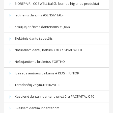
BIOREPAIR - COSWELL Itališki burnos higienos produktai
Jautriems dantims #SENSIVITAL+
Kraujuojančioms dantenoms #0,06%
Elektrinis dantų šepetėlis
Natūraliam dantų baltumui #ORIGINAL WHITE
Nešiojantiems breketus #ORTHO
Įvairaus amžiaus vaikams # KIDS ir JUNIOR
Tarpdančių valymui #TRAVLER
Kasdienė dantų ir dantenų priežiūra #ACTIVITAL Q10
Sveikiem dantim ir dantenom