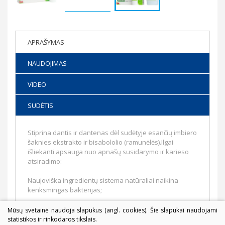
APRAŠYMAS
NAUDOJIMAS
VIDEO
SUDĖTIS
Stiprina dantis ir dantenas dėl sudėtyje esančių imbiero
šaknies ekstrakto ir bisabololio (ramunėlės).Ilgai
išliekanti apsauga nuo apnašų susidarymo ir karieso
atsiradimo:
Naujoviška ingredientų sistema natūraliai naikina
kenksmingas bakterijas;
Fruorido ir izomalto junginys padeda emalio
Mūsų svetainė naudoja slapukus (angl. cookies). Šie slapukai naudojami
remineralizcijai. Švelni, formulėje nėra: jokių
statistikos ir rinkodaros tikslais.