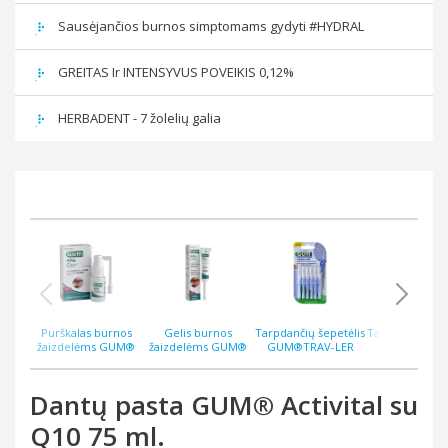
Sausėjančios burnos simptomams gydyti #HYDRAL
GREITAS Ir INTENSYVUS POVEIKIS 0,12%
HERBADENT - 7 žolelių galia
Purškalas burnos
Gelis burnos
Tarpdančių šepetėlis
Tarpdančių šep
žaizdelėms GUM®
žaizdelėms GUM®
GUM®TRAV-LER
GUM®TRAV-
AftaClear 15 ml
AftaClear 10 ml
0.6mm, 6 vnt
0.8mm, 6 v
Dantų pasta GUM® Activital su
Q10 75 ml.