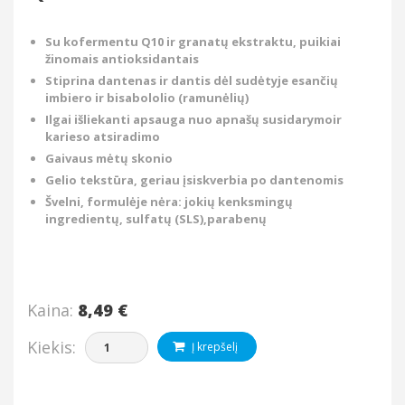
Su kofermentu Q10 ir granatų ekstraktu, puikiai
žinomais antioksidantais
Stiprina dantenas ir dantis dėl sudėtyje esančių
imbiero ir bisabololio (ramunėlių)
Ilgai išliekanti apsauga nuo apnašų susidarymoir
karieso atsiradimo
Gaivaus mėtų skonio
Gelio tekstūra, geriau įsiskverbia po dantenomis
Švelni, formulėje nėra: jokių kenksmingų
ingredientų, sulfatų (SLS),parabenų
Kaina:
8,49 €
Kiekis:
Į krepšelį