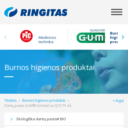
Burnos
Medicinos
higienos
technika
produkta
Burnos higienos produktai
Titulinis
Burnos higienos produktai
Atgal
Dantų pasta GUM® Activital su Q10 75 ml.
Ekologiška dantų pasta# BIO